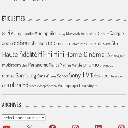
ÉTIQUETTES
4k
Audiophile
Casque
ampli
3D
bon plan
Casque
audio
bluetooth
Blu-ray
cobra
cobrason
audio
Enceinte
enceinte sans fil
Focal
DAC
enceintes
Hi-Fi
HiFi
Home Cinéma
Haute fidélité
LG
mise à jour
promo
Panasonic
multiroom
Platine Vinyle
Philips
promotion
oled
TV
Sony
Samsung
Téléviseur
remise
Sans-fil
Sonos
son
télévision
ultra hd
Vidéoprojecteur
uhd
vinyle
video
videoprojection
ARCHIVES
Archives
YouTube
X
Facebook
Instagram
LinkedIn
Pinter