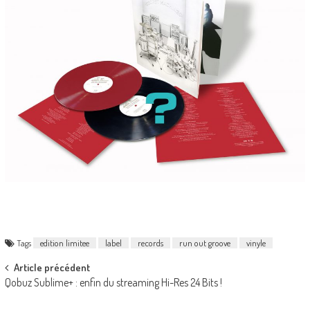
Tags
edition limitee
label
records
run out groove
vinyle
Post
Article précédent
Qobuz Sublime+ : enfin du streaming Hi-Res 24 Bits !
navigation