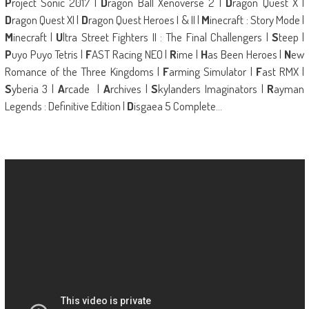
P
roject Sonic 2017 |
D
ragon Ball Xenoverse 2 |
D
ragon Quest X |
D
ragon Quest XI |
D
ragon Quest Heroes I & II |
M
inecraft : Story Mode |
M
inecraft |
U
ltra Street Fighters II : The Final Challengers |
S
teep |
P
uyo Puyo Tetris |
F
AST Racing NEO |
R
ime |
H
as Been Heroes |
N
ew
Romance of the Three Kingdoms |
F
arming Simulator |
F
ast RMX |
S
yberia 3 |
A
rcade |
A
rchives |
S
kylanders Imaginators |
R
ayman
Legends : Definitive Edition |
D
isgaea 5 Complete…