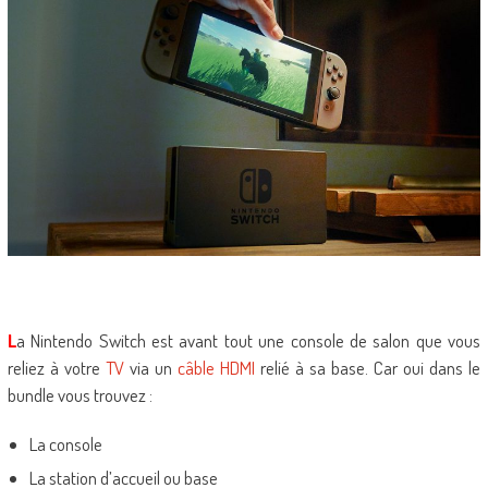
L
a Nintendo Switch est avant tout une console de salon que vous
reliez à votre
TV
via un
câble HDMI
relié à sa base. Car oui dans le
bundle vous trouvez :
La console
La station d’accueil ou base