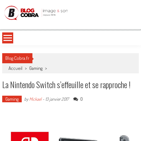
Blog Cobra
Toute l'actu Image & Son !
Blog Cobra.fr
Accueil
>
Gaming
>
La Nintendo Switch s’effeuille et se rapproche !
Gaming
0
by
Mickael
-
13 janvier 2017