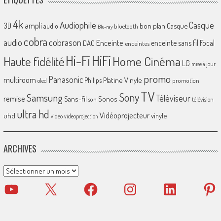
4k
Audiophile
Casque
ampli
3D
bon plan
Casque
audio
bluetooth
Blu-ray
cobra
cobrason
audio
Enceinte
enceinte sans fil
Focal
DAC
enceintes
Hi-Fi
HiFi
Home Cinéma
Haute fidélité
LG
mise à jour
promo
Panasonic
multiroom
Platine Vinyle
Philips
promotion
oled
TV
Sony
Samsung
Téléviseur
remise
Sans-fil
Sonos
son
télévision
ultra hd
Vidéoprojecteur
uhd
vinyle
video
videoprojection
ARCHIVES
Archives
YouTube
X
Facebook
Instagram
LinkedIn
Pinter