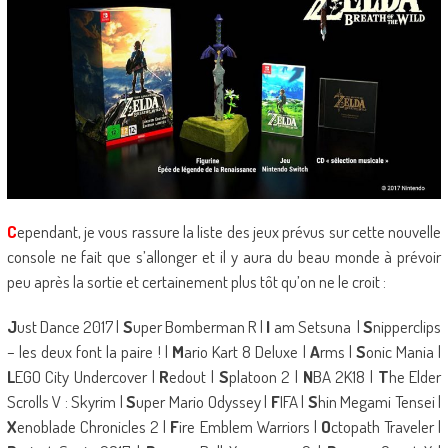
C
ependant, je vous rassure la liste des jeux prévus sur cette nouvelle
console ne fait que s’allonger et il y aura du beau monde à prévoir
peu après la sortie et certainement plus tôt qu’on ne le croit :
J
ust Dance 2017 |
S
uper Bomberman R |
I
am Setsuna |
S
nipperclips
– les deux font la paire ! |
M
ario Kart 8 Deluxe |
A
rms |
S
onic Mania |
L
EGO City Undercover |
R
edout |
S
platoon 2 |
N
BA 2K18 |
T
he Elder
Scrolls V : Skyrim |
S
uper Mario Odyssey |
F
IFA |
S
hin Megami Tensei |
X
enoblade Chronicles 2 |
F
ire Emblem Warriors |
O
ctopath Traveler |