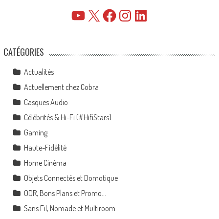
YouTube
X
Facebook
Instagram
LinkedIn
CATÉGORIES
Actualités
Actuellement chez Cobra
Casques Audio
Célébrités & Hi-Fi (#HifiStars)
Gaming
Haute-Fidélité
Home Cinéma
Objets Connectés et Domotique
ODR, Bons Plans et Promo…
Sans Fil, Nomade et Multiroom