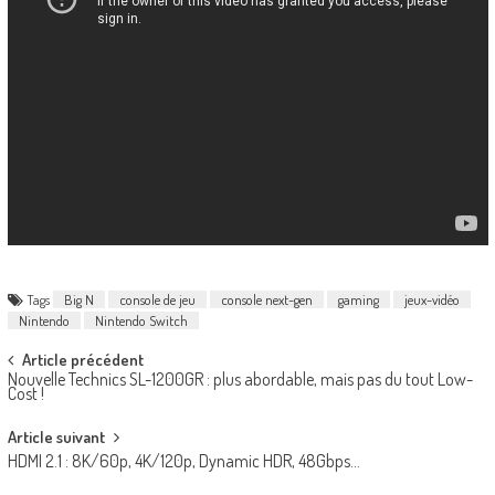
Tags
Big N
console de jeu
console next-gen
gaming
jeux-vidéo
Nintendo
Nintendo Switch
Post
Article précédent
Nouvelle Technics SL-1200GR : plus abordable, mais pas du tout Low-
navigation
Cost !
Article suivant
HDMI 2.1 : 8K/60p, 4K/120p, Dynamic HDR, 48Gbps…