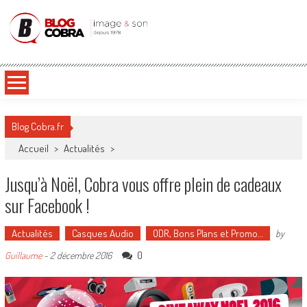
Blog Cobra
Toute l'actu Image & Son !
Blog Cobra.fr
Accueil
>
Actualités
>
Jusqu’à Noël, Cobra vous offre plein de cadeaux
sur Facebook !
Actualités
Casques Audio
ODR, Bons Plans et Promo…
by
0
Guillaume
-
2 décembre 2016