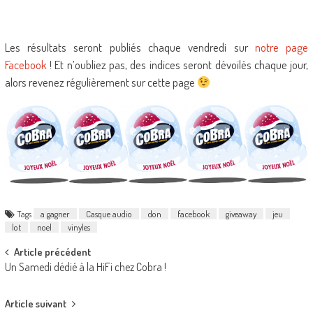
Les résultats seront publiés chaque vendredi sur
notre page
Facebook
! Et n’oubliez pas, des indices seront dévoilés chaque jour,
alors revenez régulièrement sur cette page
Tags
a gagner
Casque audio
don
facebook
giveaway
jeu
lot
noel
vinyles
Post
Article précédent
Un Samedi dédié à la HiFi chez Cobra !
navigation
Article suivant