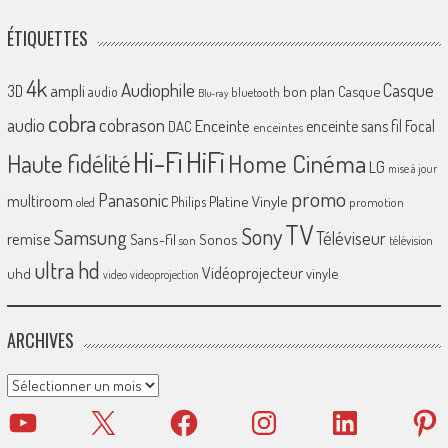
ÉTIQUETTES
4k
Audiophile
Casque
ampli
3D
bon plan
Casque
audio
bluetooth
Blu-ray
cobra
cobrason
audio
Enceinte
enceinte sans fil
Focal
DAC
enceintes
Hi-Fi
HiFi
Home Cinéma
Haute fidélité
LG
mise à jour
promo
Panasonic
multiroom
Platine Vinyle
Philips
promotion
oled
TV
Sony
Samsung
Téléviseur
remise
Sans-fil
Sonos
son
télévision
ultra hd
Vidéoprojecteur
uhd
vinyle
video
videoprojection
ARCHIVES
Archives
YouTube
X
Facebook
Instagram
LinkedIn
Pinter