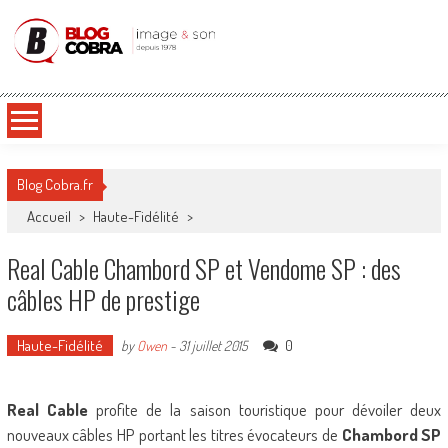
Blog Cobra
Toute l'actu Image & Son !
Blog Cobra.fr
Accueil
>
Haute-Fidélité
>
Real Cable Chambord SP et Vendome SP : des
câbles HP de prestige
Haute-Fidélité
0
by
Owen
-
31 juillet 2015
Real Cable
profite de la saison touristique pour dévoiler deux
nouveaux câbles HP portant les titres évocateurs de
Chambord SP