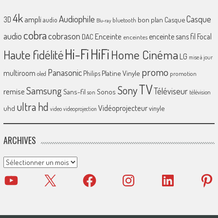
4k
Audiophile
Casque
ampli
3D
bon plan
Casque
audio
bluetooth
Blu-ray
cobra
cobrason
audio
Enceinte
enceinte sans fil
Focal
DAC
enceintes
Hi-Fi
HiFi
Home Cinéma
Haute fidélité
LG
mise à jour
promo
Panasonic
multiroom
Platine Vinyle
Philips
promotion
oled
TV
Sony
Samsung
Téléviseur
remise
Sans-fil
Sonos
son
télévision
ultra hd
Vidéoprojecteur
uhd
vinyle
video
videoprojection
ARCHIVES
Archives
YouTube
X
Facebook
Instagram
LinkedIn
Pinter