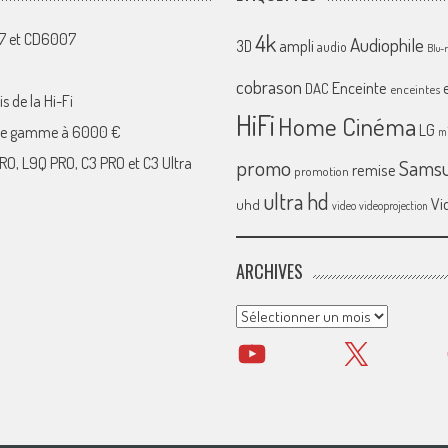
4k
07 et CD6007
Audiophile
ampli
3D
audio
Blu-
cobrason
Enceinte
DAC
enceintes
s de la Hi-Fi
HiFi
Home Cinéma
LG
 de gamme à 6000 €
mi
RO, L9Q PRO, C3 PRO et C3 Ultra
promo
Sams
remise
promotion
ultra hd
Vi
uhd
video
videoprojection
ARCHIVES
Archives
YouTube
X