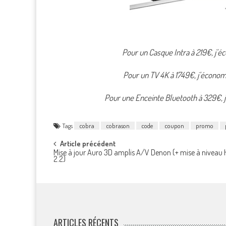
Pour un Casque Intra à 219€, j’éc
Pour un TV 4K à 1749€, j’économis
Pour une Enceinte Bluetooth à 329€, j’
Tags
cobra
cobrason
code
coupon
promo
Post
Article précédent
Mise à jour Auro 3D amplis A/V Denon (+ mise à niveau
2.2)
navigation
ARTICLES RÉCENTS