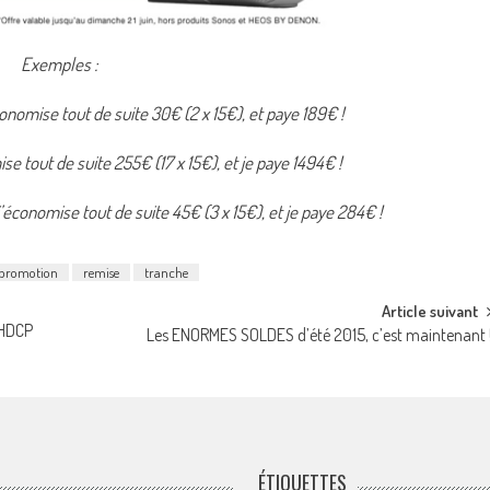
Exemples :
onomise tout de suite 30€ (2 x 15€), et paye 189€ !
e tout de suite 255€ (17 x 15€), et je paye 1494€ !
économise tout de suite 45€ (3 x 15€), et je paye 284€ !
promotion
remise
tranche
Article suivant
 HDCP
Les ENORMES SOLDES d’été 2015, c’est maintenant 
ÉTIQUETTES