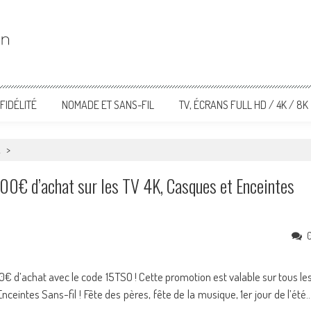
FIDÉLITÉ
NOMADE ET SANS-FIL
TV, ÉCRANS FULL HD / 4K / 8K
…
>
100€ d’achat sur les TV 4K, Casques et Enceintes
0€ d’achat avec le code 15TSO ! Cette promotion est valable sur tous le
nceintes Sans-fil ! Fête des pères, fête de la musique, 1er jour de l’été