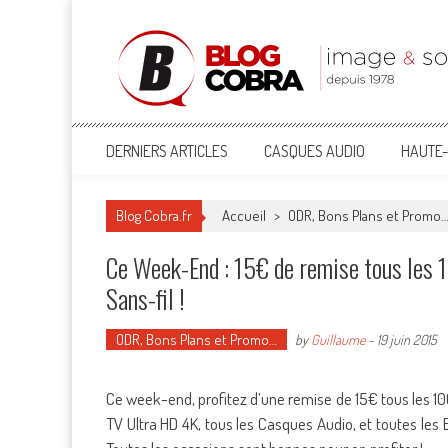
Blog Cobra
Toute l'actu Image & Son !
DERNIERS ARTICLES
CASQUES AUDIO
HAUTE-
Blog Cobra.fr
Accueil
>
ODR, Bons Plans et Promo
Ce Week-End : 15€ de remise tous les 
Sans-fil !
ODR, Bons Plans et Promo…
by
Guillaume
-
19 juin 2015
Ce week-end, profitez d’une remise de 15€ tous les 10
TV Ultra HD 4K, tous les Casques Audio, et toutes les E