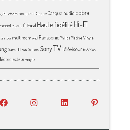
cobra
Casque audio
bon plan
Casque
bluetooth
ray
Hi-Fi
Haute fidélité
enceinte sans fil
Focal
Panasonic
multiroom
Platine Vinyle
Philips
se à jour
oled
TV
Sony
ung
Téléviseur
Sans-fil
Sonos
son
télévision
déoprojecteur
vinyle
Facebook
Instagram
LinkedIn
Pinterest