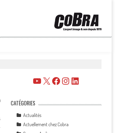
YouTube
X
Facebook
Instagram
LinkedIn
0
CATÉGORIES
Actualités
s
Actuellement chez Cobra
…