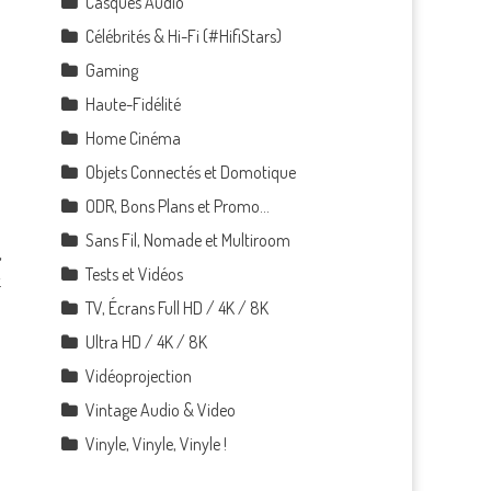
Casques Audio
Célébrités & Hi-Fi (#HifiStars)
Gaming
Haute-Fidélité
Home Cinéma
Objets Connectés et Domotique
ODR, Bons Plans et Promo…
Sans Fil, Nomade et Multiroom
,
Tests et Vidéos
.
TV, Écrans Full HD / 4K / 8K
Ultra HD / 4K / 8K
Vidéoprojection
Vintage Audio & Video
Vinyle, Vinyle, Vinyle !