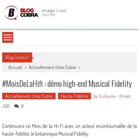
Blog Cobra
Toute l'actu Image & Son !
Blog Cobra.fr
Accueil
>
Actuellement chez Cobra
>
#MoisDeLaHifi : démo high-end Musical Fidelity
Actuellement chez Cobra
Haute-Fidélité
by
Guillaume
-
9 mars
0
2015
Continuons ce Mois de la Hi-Fi avec un acteur incontournable de la
haute-fidélité, le britannique Musical Fidelity.