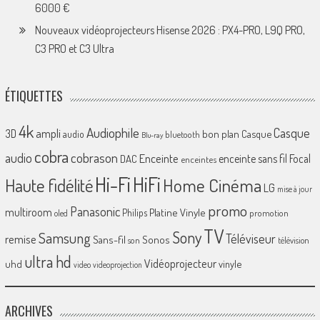
6000 €
Nouveaux vidéoprojecteurs Hisense 2026 : PX4-PRO, L9Q PRO,
C3 PRO et C3 Ultra
ÉTIQUETTES
4k
Audiophile
Casque
ampli
3D
bon plan
Casque
audio
bluetooth
Blu-ray
cobra
cobrason
audio
Enceinte
enceinte sans fil
Focal
DAC
enceintes
Hi-Fi
HiFi
Home Cinéma
Haute fidélité
LG
mise à jour
promo
Panasonic
multiroom
Platine Vinyle
Philips
promotion
oled
TV
Sony
Samsung
Téléviseur
remise
Sans-fil
Sonos
son
télévision
ultra hd
Vidéoprojecteur
uhd
vinyle
video
videoprojection
ARCHIVES