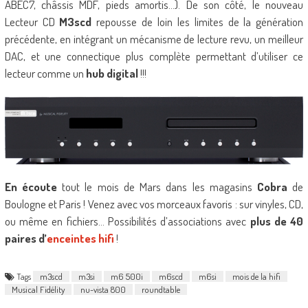
ABEC7, châssis MDF, pieds amortis…). De son côté, le nouveau
Lecteur CD
M3scd
repousse de loin les limites de la génération
précédente, en intégrant un mécanisme de lecture revu, un meilleur
DAC, et une connectique plus complète permettant d’utiliser ce
lecteur comme un
hub digital
!!!
En écoute
tout le mois de Mars dans les magasins
Cobra
de
Boulogne et Paris ! Venez avec vos morceaux favoris : sur vinyles, CD,
ou même en fichiers… Possibilités d’associations avec
plus de 40
paires d’
enceintes hifi
!
Tags
m3scd
m3si
m6 500i
m6scd
m6si
mois de la hifi
Musical Fidélity
nu-vista 800
roundtable