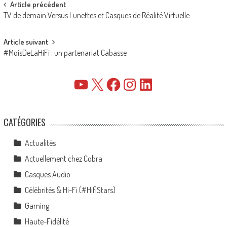
Post
Article précédent
TV de demain Versus Lunettes et Casques de Réalité Virtuelle
navigation
Article suivant
#MoisDeLaHiFi : un partenariat Cabasse
YouTube
X
Facebook
Instagram
LinkedIn
CATÉGORIES
Actualités
Actuellement chez Cobra
Casques Audio
Célébrités & Hi-Fi (#HifiStars)
Gaming
Haute-Fidélité