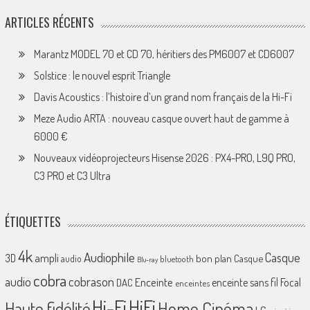
ARTICLES RÉCENTS
Marantz MODEL 70 et CD 70, héritiers des PM6007 et CD6007
Solstice : le nouvel esprit Triangle
Davis Acoustics : l’histoire d’un grand nom français de la Hi-Fi
Meze Audio ARTA : nouveau casque ouvert haut de gamme à
6000 €
Nouveaux vidéoprojecteurs Hisense 2026 : PX4-PRO, L9Q PRO,
C3 PRO et C3 Ultra
ÉTIQUETTES
4k
Audiophile
Casque
ampli
3D
bon plan
Casque
audio
bluetooth
Blu-ray
cobra
cobrason
audio
Enceinte
enceinte sans fil
Focal
DAC
enceintes
Hi-Fi
HiFi
Home Cinéma
Haute fidélité