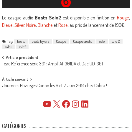
Le casque audio
Beats Solo2
est disponible en finition en
Rouge
,
Bleue
,
Silver
,
Noire
,
Blanche
et
Rose
, au prix de lancement de 199€.
Tags
beats
beats by dre
Casque
Casque audio
solo
solo 2
solo2
solo²
Post
Article précédent
Teac Reference série 301 : Ampli AI-301DA et Dac UD-301
navigation
Article suivant
Journées Privilèges Canon les 6 et 7 Juin 2014 chez Cobra !
YouTube
X
Facebook
Instagram
LinkedIn
CATÉGORIES