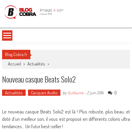
Blog Cobra
Toute l'actu Image & Son !
Blog Cobra.fr
Accueil
>
Actualités
>
Nouveau casque Beats Solo2
Actualités
Casques Audio
0
by
Guillaume
-
2 juin 2014
Le nouveau casque Beats Solo2 est là ! Plus robuste, plus beau, et
doté d’un meilleur son, il vous est proposé en différents coloris ultra
tendances… Un futur best-seller !