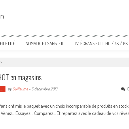
FIDÉLITÉ
NOMADE ET SANS-FIL
TV, ÉCRANS FULL HD / 4K / 8K
>
 HOT en magasins !
o…
by
Guillaume
-
5 décembre 2013
aris ont mis le paquet avec un choix incomparable de produits en stock
urs. Venez… Essayez… Comparez… Et repartez avec le cadeau de vos rêve