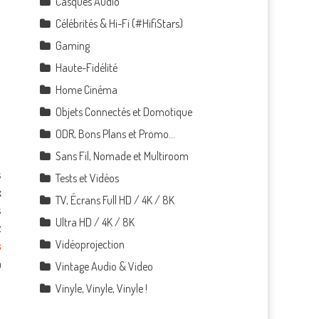
Casques Audio
Célébrités & Hi-Fi (#HifiStars)
Gaming
Haute-Fidélité
Home Cinéma
Objets Connectés et Domotique
ODR, Bons Plans et Promo…
Sans Fil, Nomade et Multiroom
s
Tests et Vidéos
x
TV, Écrans Full HD / 4K / 8K
s
Ultra HD / 4K / 8K
z
Vidéoprojection
s
n
Vintage Audio & Video
Vinyle, Vinyle, Vinyle !