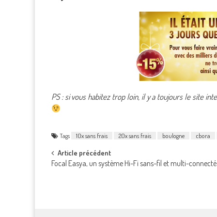
PS : si vous habitez trop loin, il y a toujours le site in
Tags
10x sans frais
20x sans frais
boulogne
cbora
Post
Article précédent
Focal Easya, un système Hi-Fi sans-fil et multi-connecté 
navigation