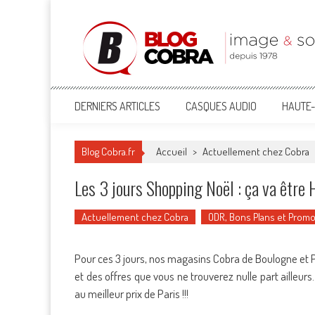
Blog Cobra
Toute l'actu Image & Son !
DERNIERS ARTICLES
CASQUES AUDIO
HAUTE-
Blog Cobra.fr
Accueil
>
Actuellement chez Cobra
Les 3 jours Shopping Noël : ça va être
Actuellement chez Cobra
ODR, Bons Plans et Prom
Pour ces 3 jours, nos magasins Cobra de Boulogne et P
et des offres que vous ne trouverez nulle part aille
au meilleur prix de Paris !!!