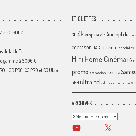
ÉTIQUETTES
4k
07 et CD6007
Audiophile
ampli
3D
audio
Blu-
cobrason
Enceinte
DAC
enceintes
s de la Hi-Fi
HiFi
Home Cinéma
LG
 de gamme à 6000 €
mi
RO, L9Q PRO, C3 PRO et C3 Ultra
promo
Sams
remise
promotion
ultra hd
Vi
uhd
video
videoprojection
ARCHIVES
Archives
YouTube
X