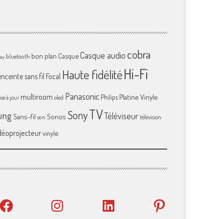
cobra
Casque audio
bon plan
Casque
bluetooth
ray
Hi-Fi
Haute fidélité
enceinte sans fil
Focal
Panasonic
multiroom
Platine Vinyle
Philips
se à jour
oled
TV
Sony
ung
Téléviseur
Sans-fil
Sonos
son
télévision
déoprojecteur
vinyle
Facebook
Instagram
LinkedIn
Pinterest