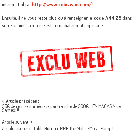
internet Cobra :
http://www.cobrason.com/
!
Ensuite, il ne vous reste plus qu’à renseigner le
code ANNI25
dans
votre panier : la remise est immédiatement appliquée…
Post
Article précédent
25€ de remise immédiate par tranche de 200€… EN MAGASIN ce
navigation
Samedi !!!
Article suivant
Ampli casque portable NuForce MMP, the Mobile Music Pump !