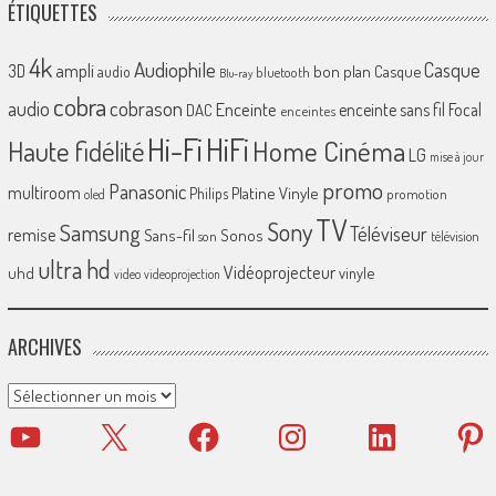
ÉTIQUETTES
4k
Audiophile
Casque
ampli
3D
bon plan
Casque
audio
bluetooth
Blu-ray
cobra
cobrason
audio
Enceinte
enceinte sans fil
Focal
DAC
enceintes
Hi-Fi
HiFi
Home Cinéma
Haute fidélité
LG
mise à jour
promo
Panasonic
multiroom
Platine Vinyle
Philips
promotion
oled
TV
Sony
Samsung
Téléviseur
remise
Sans-fil
Sonos
son
télévision
ultra hd
Vidéoprojecteur
uhd
vinyle
video
videoprojection
ARCHIVES
Archives
YouTube
X
Facebook
Instagram
LinkedIn
Pinter