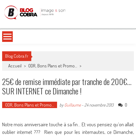
Blog Cobra
Toute l'actu Image & Son !
Blog Cobra.fr
Accueil
>
ODR, Bons Plans et Promo…
>
25€ de remise immédiate par tranche de 200€…
SUR INTERNET ce Dimanche !
ODR, Bons Plans et Promo…
0
by
Guillaume
-
24 novembre 2013
Notre mois anniversaire touche à sa fin… Et vous pensiez qu’on allait
oublier internet ??? Rien que pour les internautes, ce Dimanche,