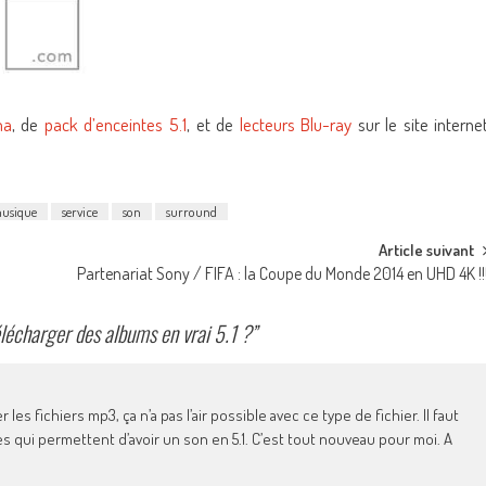
ma
, de
pack d’enceintes 5.1
, et de
lecteurs Blu-ray
sur le site interne
usique
service
son
surround
Article suivant
Partenariat Sony / FIFA : la Coupe du Monde 2014 en UHD 4K !!
élécharger des albums en vrai 5.1 ?
”
ier les fichiers mp3, ça n’a pas l’air possible avec ce type de fichier. Il faut
s qui permettent d’avoir un son en 5.1. C’est tout nouveau pour moi. A