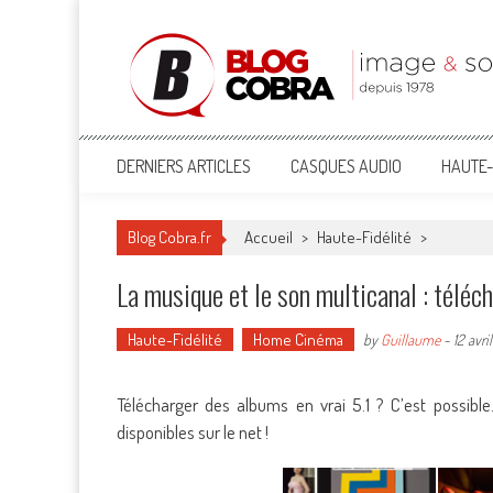
Blog Cobra
Toute l'actu Image & Son !
DERNIERS ARTICLES
CASQUES AUDIO
HAUTE-
Blog Cobra.fr
Accueil
>
Haute-Fidélité
>
La musique et le son multicanal : téléc
Haute-Fidélité
Home Cinéma
by
Guillaume
-
12 avri
Télécharger des albums en vrai 5.1 ? C’est possible
disponibles sur le net !