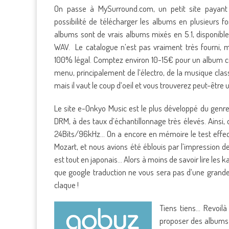
On passe à MySurround.com, un petit site payant
possibilité de télécharger les albums en plusieurs fo
albums sont de vrais albums mixés en 5.1, disponibl
WAV. Le catalogue n’est pas vraiment très fourni, ma
100% légal. Comptez environ 10-15€ pour un album comp
menu, principalement de l’électro, de la musique class
mais il vaut le coup d’oeil et vous trouverez peut-être 
Le site e-Onkyo Music est le plus développé du genr
DRM, à des taux d’échantillonnage très élevés. Ainsi, 
24Bits/96kHz… On a encore en mémoire le test effectu
Mozart, et nous avions été éblouis par l’impression d
est tout en japonais… Alors à moins de savoir lire les k
que google traduction ne vous sera pas d’une grande 
claque !
Tiens tiens… Revoil
proposer des albums e