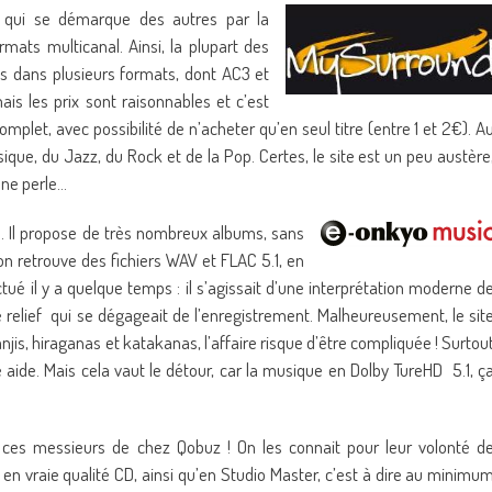
 qui se démarque des autres par la
rmats multicanal. Ainsi, la plupart des
es dans plusieurs formats, dont AC3 et
is les prix sont raisonnables et c’est
let, avec possibilité de n’acheter qu’en seul titre (entre 1 et 2€). A
ique, du Jazz, du Rock et de la Pop. Certes, le site est un peu austère
une perle…
e. Il propose de très nombreux albums, sans
on retrouve des fichiers WAV et FLAC 5.1, en
é il y a quelque temps : il s’agissait d’une interprétation moderne d
e relief qui se dégageait de l’enregistrement. Malheureusement, le sit
anjis, hiraganas et katakanas, l’affaire risque d’être compliquée ! Surtou
aide. Mais cela vaut le détour, car la musique en Dolby TureHD 5.1, ç
à ces messieurs de chez Qobuz ! On les connait pour leur volonté d
n vraie qualité CD, ainsi qu’en Studio Master, c’est à dire au minimu