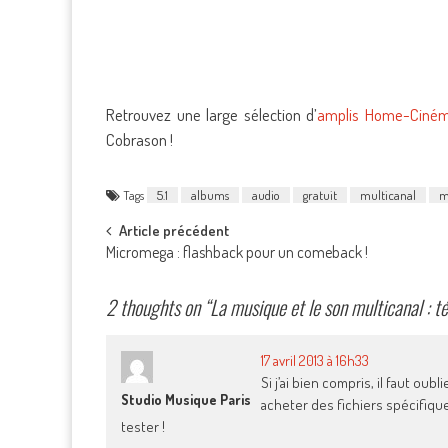
Retrouvez une large sélection d’
amplis Home-Ciné
Cobrason !
Tags
5.1
albums
audio
gratuit
multicanal
m
Post
Article précédent
Micromega : flashback pour un comeback !
navigation
2 thoughts on “
La musique et le son multicanal : t
17 avril 2013 à 16h33
Si j’ai bien compris, il faut oubl
Studio Musique Paris
acheter des fichiers spécifique
tester !