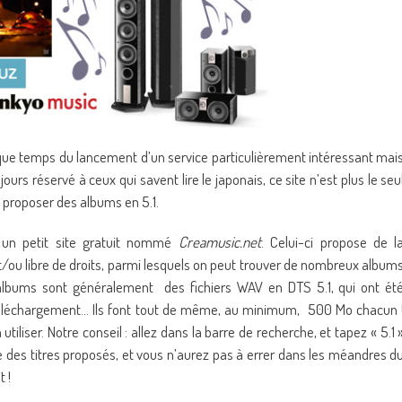
lque temps du lancement d’un service particulièrement intéressant mai
rs réservé à ceux qui savent lire le japonais, ce site n’est plus le seu
à proposer des albums en 5.1.
n petit site gratuit nommé
Creamusic.net
. Celui-ci propose de l
/ou libre de droits, parmi lesquels on peut trouver de nombreux album
albums sont généralement des fichiers WAV en DTS 5.1, qui ont ét
téléchargement… Ils font tout de même, au minimum, 500 Mo chacun 
utiliser. Notre conseil : allez dans la barre de recherche, et tapez « 5.1 
e des titres proposés, et vous n’aurez pas à errer dans les méandres d
 !