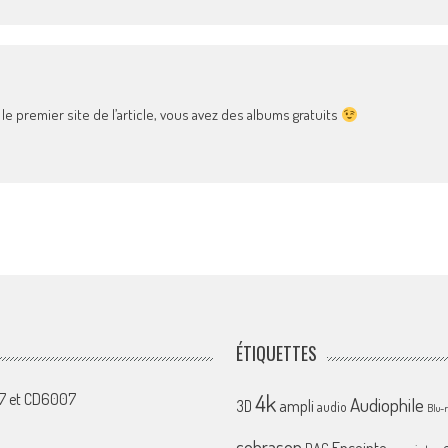
 le premier site de l’article, vous avez des albums gratuits
ÉTIQUETTES
4k
07 et CD6007
Audiophile
ampli
3D
audio
Blu-
cobrason
Enceinte