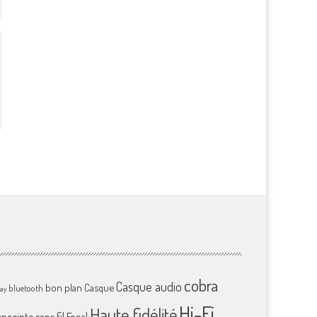
cobra
Casque audio
bon plan
Casque
bluetooth
ray
Hi-Fi
Haute fidélité