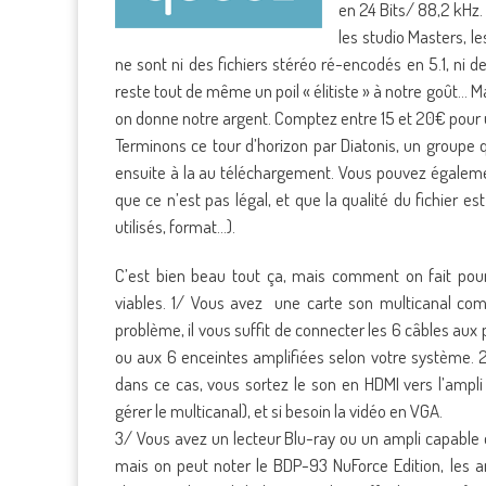
en 24 Bits/ 88,2 kHz
les studio Masters, l
ne sont ni des fichiers stéréo ré-encodés en 5.1, ni de
reste tout de même un poil « élitiste » à notre goût… Ma
on donne notre argent. Comptez entre 15 et 20€ pour
Terminons ce tour d’horizon par Diatonis, un groupe
ensuite à la au téléchargement. Vous pouvez égalemen
que ce n’est pas légal, et que la qualité du fichier e
utilisés, format…).
C’est bien beau tout ça, mais comment on fait pour 
viables. 1/ Vous avez une carte son multicanal com
problème, il vous suffit de connecter les 6 câbles a
ou aux 6 enceintes amplifiées selon votre système. 
dans ce cas, vous sortez le son en HDMI vers l’ampl
gérer le multicanal), et si besoin la vidéo en VGA.
3/ Vous avez un lecteur Blu-ray ou un ampli capable d
mais on peut noter le BDP-93 NuForce Edition, les 