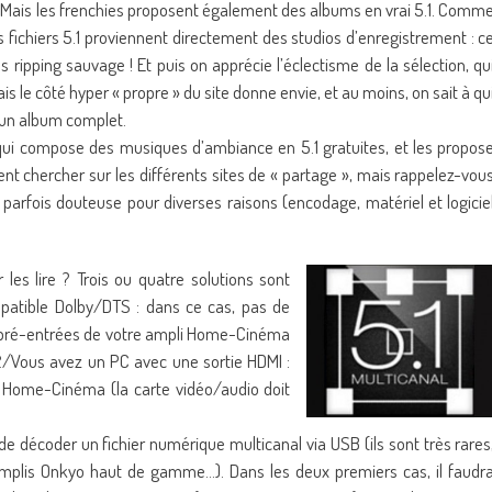
. Mais les frenchies proposent également des albums en vrai 5.1. Comm
es fichiers 5.1 proviennent directement des studios d’enregistrement : c
s ripping sauvage ! Et puis on apprécie l’éclectisme de la sélection, qu
is le côté hyper « propre » du site donne envie, et au moins, on sait à qu
 un album complet.
 qui compose des musiques d’ambiance en 5.1 gratuites, et les propos
t chercher sur les différents sites de « partage », mais rappelez-vou
st parfois douteuse pour diverses raisons (encodage, matériel et logicie
les lire ? Trois ou quatre solutions sont
patible Dolby/DTS : dans ce cas, pas de
ux pré-entrées de votre ampli Home-Cinéma
2/Vous avez un PC avec une sortie HDMI :
i Home-Cinéma (la carte vidéo/audio doit
e décoder un fichier numérique multicanal via USB (ils sont très rares
amplis Onkyo haut de gamme…). Dans les deux premiers cas, il faudr