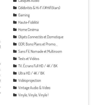
Casques Audio
Célébrités & Hi-Fi (#HifiStars)
Gaming
Haute-Fidélité
Home Cinéma
Objets Connectés et Domotique
s
ODR, Bons Plans et Promo…
l
Sans Fil, Nomade et Multiroom
Tests et Vidéos
a
TV, Écrans Full HD / 4K / 8K
s
Ultra HD / 4K / 8K
é
Vidéoprojection
!
»
Vintage Audio & Video
u
Vinyle, Vinyle, Vinyle !