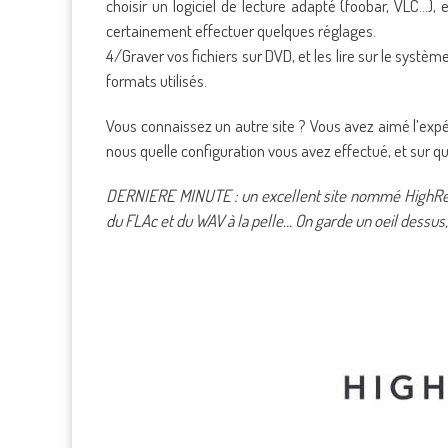
choisir un logiciel de lecture adapté (foobar, VLC…),
certainement effectuer quelques réglages.
4/Graver vos fichiers sur DVD, et les lire sur le systèm
formats utilisés.
Vous connaissez un autre site ? Vous avez aimé l’expé
nous quelle configuration vous avez effectué, et sur quel
DERNIERE MINUTE : un excellent site nommé HighResAu
du FLAc et du WAV à la pelle… On garde un oeil dessus, 