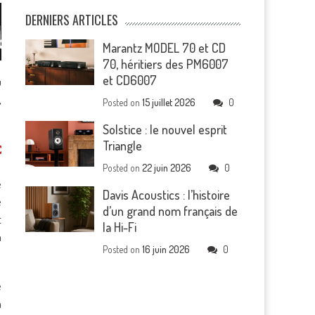
DERNIERS ARTICLES
Marantz MODEL 70 et CD
70, héritiers des PM6007
et CD6007
u
,
Posted on
15 juillet 2026
0
Solstice : le nouvel esprit
Triangle
Posted on
22 juin 2026
0
e
Davis Acoustics : l’histoire
e
d’un grand nom français de
t
la Hi-Fi
a
Posted on
16 juin 2026
0
e
m