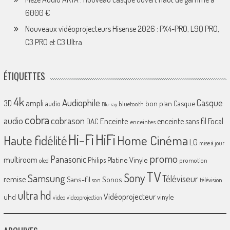
6000 €
Nouveaux vidéoprojecteurs Hisense 2026 : PX4-PRO, L9Q PRO,
C3 PRO et C3 Ultra
ÉTIQUETTES
4k
Audiophile
Casque
ampli
3D
bon plan
Casque
audio
bluetooth
Blu-ray
cobra
cobrason
audio
Enceinte
enceinte sans fil
Focal
DAC
enceintes
Hi-Fi
HiFi
Home Cinéma
Haute fidélité
LG
mise à jour
promo
Panasonic
multiroom
Platine Vinyle
Philips
promotion
oled
TV
Sony
Samsung
Téléviseur
remise
Sans-fil
Sonos
son
télévision
ultra hd
Vidéoprojecteur
uhd
vinyle
video
videoprojection