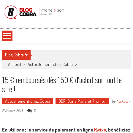
Blog Cobra
Toute l'actu Image & Son !
Blog Cobra.fr
Accueil
>
Actuellement chez Cobra
>
15 € remboursés dès 150 € d’achat sur tout le
site !
Actuellement chez Cobra
ODR, Bons Plans et Promo…
by
Mickael
-
0
6 février 2013
En utilisant le service de paiement en ligne
Kwixo
, bénéficiez