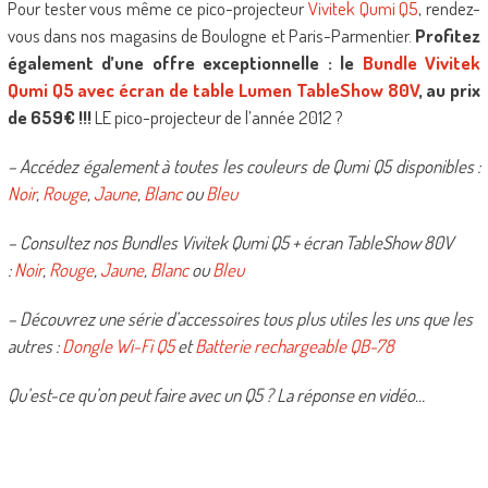
Pour tester vous même ce pico-projecteur
Vivitek Qumi Q5
, rendez-
vous dans nos magasins de Boulogne et Paris-Parmentier.
Profitez
également d’une offre exceptionnelle : le
Bundle Vivitek
Qumi Q5 avec écran de table Lumen TableShow 80V
, au prix
de 659€ !!!
LE pico-projecteur de l’année 2012 ?
– Accédez également à toutes les couleurs de Qumi Q5 disponibles :
Noir
,
Rouge
,
Jaune
,
Blanc
ou
Bleu
– Consultez nos Bundles Vivitek Qumi Q5 + écran TableShow 80V
:
Noir
,
Rouge
,
Jaune
,
Blanc
ou
Bleu
– Découvrez une série d’accessoires tous plus utiles les uns que les
autres :
Dongle Wi-Fi Q5
et
Batterie rechargeable QB-78
Qu’est-ce qu’on peut faire avec un Q5 ? La réponse en vidéo…