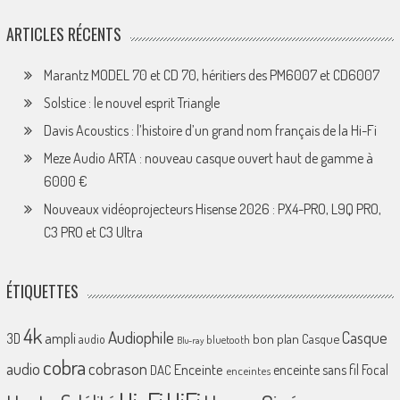
ARTICLES RÉCENTS
Marantz MODEL 70 et CD 70, héritiers des PM6007 et CD6007
Solstice : le nouvel esprit Triangle
Davis Acoustics : l’histoire d’un grand nom français de la Hi-Fi
Meze Audio ARTA : nouveau casque ouvert haut de gamme à
6000 €
Nouveaux vidéoprojecteurs Hisense 2026 : PX4-PRO, L9Q PRO,
C3 PRO et C3 Ultra
ÉTIQUETTES
4k
Audiophile
Casque
ampli
3D
bon plan
Casque
audio
bluetooth
Blu-ray
cobra
cobrason
audio
Enceinte
enceinte sans fil
Focal
DAC
enceintes