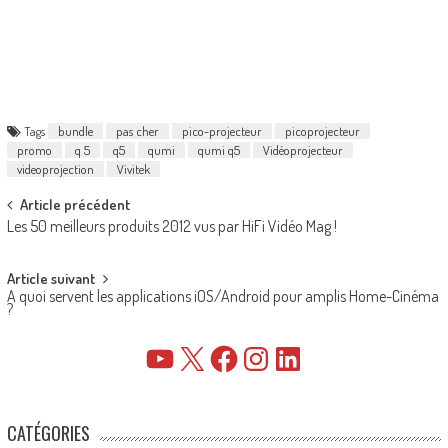
Tags
bundle
pas cher
pico-projecteur
picoprojecteur
promo
q 5
q5
qumi
qumi q5
Vidéoprojecteur
videoprojection
Vivitek
Post
Article précédent
Les 50 meilleurs produits 2012 vus par HiFi Vidéo Mag !
navigation
Article suivant
A quoi servent les applications iOS/Android pour amplis Home-Cinéma
?
YouTube
X
Facebook
Instagram
LinkedIn
CATÉGORIES