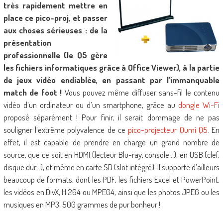
très rapidement mettre en
place ce pico-proj, et passer
aux choses sérieuses : de la
présentation
professionnelle (le Q5 gère
les
fichiers informatiques grâce à Office Viewer), à la partie
de jeux vidéo endiablée, en passant par l’immanquable
match de foot !
Vous pouvez même diffuser sans-fil le contenu
vidéo d’un ordinateur ou d’un smartphone, grâce au
dongle Wi-Fi
proposé séparément ! Pour finir, il serait dommage de ne pas
souligner l’extrême polyvalence de ce
pico-projecteur Qumi Q5
. En
effet, il est capable de prendre en charge un grand nombre de
source, que ce soit en HDMI (lecteur Blu-ray, console…), en USB (clef,
disque dur…), et même en carte SD (slot intégré). Il supporte d’ailleurs
beaucoup de formats, dont les PDF, les fichiers Excel et PowerPoint,
les vidéos en DivX, H.264 ou MPEG4, ainsi que les photos JPEG ou les
musiques en MP3. 500 grammes de pur bonheur !