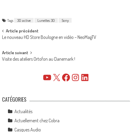
Tags
3D active
Lunettes 3D
Sony
Post
Article précédent
Le nouveau HD Store Boulogne en vidéo – NeoMagTV
navigation
Article suivant
Visite des ateliers Ortofon au Danemark !
YouTube
X
Facebook
Instagram
LinkedIn
CATÉGORIES
Actualités
Actuellement chez Cobra
Casques Audio