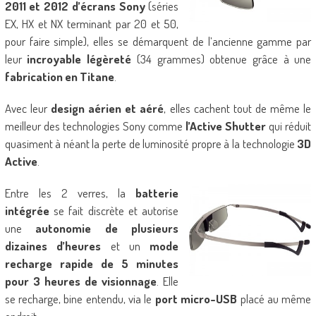
2011 et 2012 d’écrans Sony
(séries
EX, HX et NX terminant par 20 et 50,
pour faire simple), elles se démarquent de l’ancienne gamme par
leur
incroyable
légèreté
(34 grammes) obtenue grâce à une
fabrication en Titane
.
Avec leur
design aérien et aéré
, elles cachent tout de même le
meilleur des technologies Sony comme
l’Active
Shutter
qui réduit
quasiment à néant la perte de luminosité propre à la technologie
3D
Active
.
Entre les 2 verres, la
batterie
intégrée
se fait discrète et autorise
une
autonomie de plusieurs
dizaines d’heures
et un
mode
recharge rapide de 5 minutes
pour 3 heures de visionnage
. Elle
se recharge, bine entendu, via le
port micro-USB
placé au même