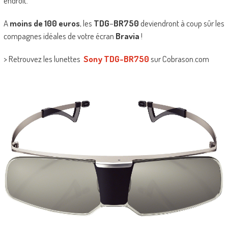
endroit.
A
moins de 100 euros
, les
TDG
–
BR750
deviendront à coup sûr les
compagnes idéales de votre écran
Bravia
!
> Retrouvez les lunettes
Sony TDG-BR750
sur Cobrason.com