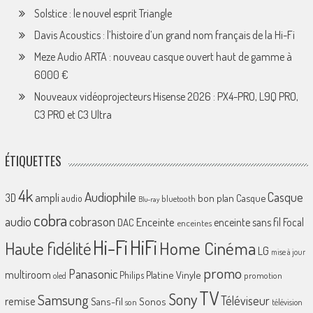
Solstice : le nouvel esprit Triangle
Davis Acoustics : l’histoire d’un grand nom français de la Hi-Fi
Meze Audio ARTA : nouveau casque ouvert haut de gamme à
6000 €
Nouveaux vidéoprojecteurs Hisense 2026 : PX4-PRO, L9Q PRO,
C3 PRO et C3 Ultra
ÉTIQUETTES
4k
Audiophile
Casque
ampli
3D
bon plan
Casque
audio
bluetooth
Blu-ray
cobra
cobrason
audio
Enceinte
enceinte sans fil
Focal
DAC
enceintes
Hi-Fi
HiFi
Home Cinéma
Haute fidélité
LG
mise à jour
promo
Panasonic
multiroom
Platine Vinyle
Philips
promotion
oled
TV
Sony
Samsung
Téléviseur
remise
Sans-fil
Sonos
son
télévision