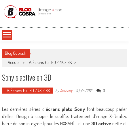
Blog Cobra
Toute l'actu Image & Son !
Blog Cobra.fr
Accueil
>
TV, Écrans Full HD / 4K / 8K
>
Sony s’active en 3D
TV, Écrans Full HD / 4K / 8K
0
by
Anthony
-
11 juin 2012
Les dernières séries d’
écrans plats Sony
font beaucoup parler
d’elles. Design à couper le souffle, traitement d’image X-Reality,
barre de son intégrée (pour les HX850)… et une
3D active
nette et