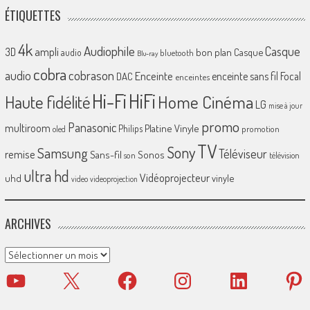
ÉTIQUETTES
4k
Audiophile
Casque
ampli
3D
bon plan
Casque
audio
bluetooth
Blu-ray
cobra
cobrason
audio
Enceinte
enceinte sans fil
Focal
DAC
enceintes
Hi-Fi
HiFi
Home Cinéma
Haute fidélité
LG
mise à jour
promo
Panasonic
multiroom
Platine Vinyle
Philips
promotion
oled
TV
Sony
Samsung
Téléviseur
remise
Sans-fil
Sonos
son
télévision
ultra hd
Vidéoprojecteur
uhd
vinyle
video
videoprojection
ARCHIVES
Archives
YouTube
X
Facebook
Instagram
LinkedIn
Pinter