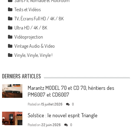
Sans Fil, Nomade et Multiroom
Tests et Vidéos
TV, Écrans Full HD / 4K / 8K
Ultra HD / 4K / 8K
Vidéoprojection
Vintage Audio & Video
Vinyle, Vinyle, Vinyle !
DERNIERS ARTICLES
Marantz MODEL 70 et CD 70, héritiers des
PM6007 et CD6007
Posted on
15 juillet 2026
0
Solstice : le nouvel esprit Triangle
Posted on
22 juin 2026
0