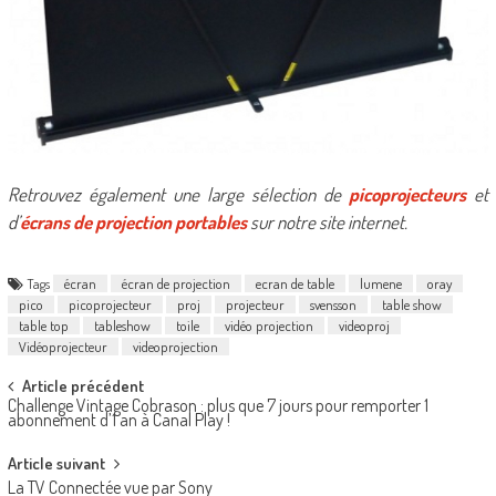
Retrouvez également une large sélection de
picoprojecteurs
et
d’
écrans de projection portables
sur notre site internet.
Tags
écran
écran de projection
ecran de table
lumene
oray
pico
picoprojecteur
proj
projecteur
svensson
table show
table top
tableshow
toile
vidéo projection
videoproj
Vidéoprojecteur
videoprojection
Post
Article précédent
Challenge Vintage Cobrason : plus que 7 jours pour remporter 1
navigation
abonnement d’1 an à Canal Play !
Article suivant
La TV Connectée vue par Sony