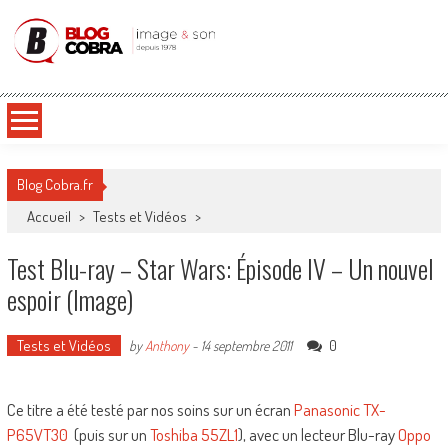
Blog Cobra
Toute l'actu Image & Son !
Blog Cobra.fr
Accueil
>
Tests et Vidéos
>
Test Blu-ray – Star Wars: Épisode IV – Un nouvel
espoir (Image)
Tests et Vidéos
0
by
Anthony
-
14 septembre 2011
Ce titre a été testé par nos soins sur un écran
Panasonic TX-
P65VT30
(puis sur un
Toshiba 55ZL1
), avec un lecteur Blu-ray
Oppo