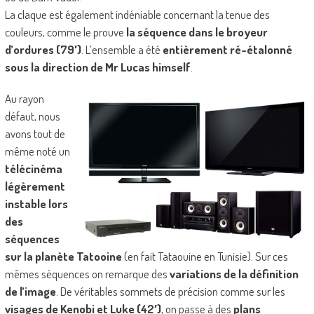
La claque est également indéniable concernant la tenue des
couleurs, comme le prouve
la séquence dans le broyeur
d’ordures (79′)
. L’ensemble a été
entièrement ré-étalonné
sous la direction de Mr Lucas himself
.
Au rayon
défaut, nous
avons tout de
même noté un
télécinéma
légèrement
instable lors
des
séquences
sur la planète Tatooine
(en fait Tataouine en Tunisie). Sur ces
mêmes séquences on remarque des
variations de la définition
de l’image
. De véritables sommets de précision comme sur les
visages de Kenobi et Luke (42′)
, on passe à des
plans