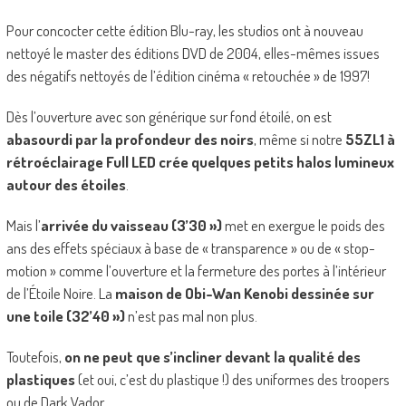
Pour concocter cette édition Blu-ray, les studios ont à nouveau
nettoyé le master des éditions DVD de 2004, elles-mêmes issues
des négatifs nettoyés de l’édition cinéma « retouchée » de 1997!
Dès l’ouverture avec son générique sur fond étoilé, on est
abasourdi par la profondeur des noirs
, même si notre
55ZL1 à
rétroéclairage Full LED crée quelques petits halos lumineux
autour des étoiles
.
Mais l’
arrivée du vaisseau (3’30 »)
met en exergue le poids des
ans des effets spéciaux à base de « transparence » ou de « stop-
motion » comme l’ouverture et la fermeture des portes à l’intérieur
de l’Étoile Noire. La
maison de Obi-Wan Kenobi dessinée sur
une toile (32’40 »)
n’est pas mal non plus.
Toutefois,
on ne peut que s’incliner devant la qualité des
plastiques
(et oui, c’est du plastique !) des uniformes des troopers
ou de Dark Vador.