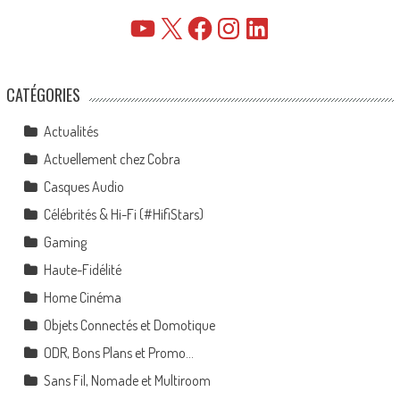
YouTube
X
Facebook
Instagram
LinkedIn
CATÉGORIES
Actualités
Actuellement chez Cobra
Casques Audio
Célébrités & Hi-Fi (#HifiStars)
Gaming
Haute-Fidélité
Home Cinéma
Objets Connectés et Domotique
ODR, Bons Plans et Promo…
Sans Fil, Nomade et Multiroom