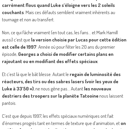
carrément flous quand Luke s’éloigne vers les 2 soleils
couchants
. Mais ces défauts semblent vraiment inhérents au
tournage et non au transfert.
Non, ce qui fâche vraiment (en tout cas, les fans… et Mark Hamill
aussi) c’est que
la version choisie par Lucas pour cette édition
est celle de 1997
. Année où pour fêter les 20 ans du premier
épisode,
Georges a choisi de modifier certains plans en
rajoutant ou en modifiant des effets spéciaux
.
Et c’est là que le bât blesse. Autant le
regain de luminosité des
réacteurs, des tirs ou des sabres lasers (voir les yeux de
Luke à 33’50 »)
, ne nous gêne pas… Autant
les nouveaux
destriers des troopers sur la planète Tatooine
nous laissent
pantois.
C’est que depuis 1997, les effets spéciaux numériques ont fait
d’énormes progrès tant en termes de texture que d’animation, et
on