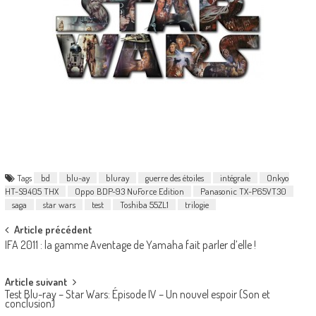
Tags
bd
blu-ay
bluray
guerre des étoiles
intégrale
Onkyo
HT-S9405 THX
Oppo BDP-93 NuForce Edition
Panasonic TX-P65VT30
saga
star wars
test
Toshiba 55ZL1
trilogie
Post
Article précédent
IFA 2011 : la gamme Aventage de Yamaha fait parler d’elle !
navigation
Article suivant
Test Blu-ray – Star Wars: Épisode IV – Un nouvel espoir (Son et
conclusion)