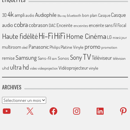
4k
Audiophile
Casque
ampli
3D
bon plan
Casque
audio
bluetooth
Blu-ray
cobra
cobrason
audio
Enceinte
enceinte sans fil
Focal
DAC
enceintes
Hi-Fi
HiFi
Home Cinéma
Haute fidélité
LG
mise à jour
promo
Panasonic
multiroom
Platine Vinyle
Philips
promotion
oled
TV
Sony
Samsung
Téléviseur
remise
Sans-fil
Sonos
son
télévision
ultra hd
Vidéoprojecteur
uhd
vinyle
video
videoprojection
ARCHIVES
Archives
YouTube
X
Facebook
Instagram
LinkedIn
Pinter