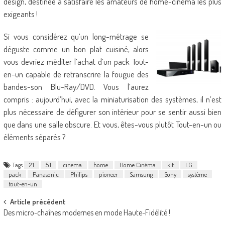
design, destinée à satisfaire les amateurs de home-cinéma les plus
exigeants !
Si vous considérez qu’un long-métrage se
déguste comme un bon plat cuisiné, alors
vous devriez méditer l’achat d’un pack Tout-
en-un capable de retranscrire la fougue des
bandes-son Blu-Ray/DVD. Vous l’aurez
compris : aujourd’hui, avec la miniaturisation des systèmes, il n’est
plus nécessaire de défigurer son intérieur pour se sentir aussi bien
que dans une salle obscure. Et vous, êtes-vous plutôt Tout-en-un ou
éléments séparés ?
Tags
2.1
5.1
cinema
home
Home Cinéma
kit
LG
pack
Panasonic
Philips
pioneer
Samsung
Sony
système
tout-en-un
Post
Article précédent
Des micro-chaînes modernes en mode Haute-Fidélité !
navigation