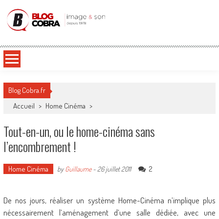
Blog Cobra
Toute l'actu Image & Son !
Blog Cobra.fr
Accueil
>
Home Cinéma
>
Tout-en-un, ou le home-cinéma sans
l’encombrement !
Home Cinéma
2
by
Guillaume
-
26 juillet 2011
De nos jours, réaliser un système Home-Cinéma n’implique plus
nécessairement l’aménagement d’une salle dédiée, avec une