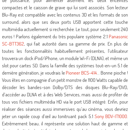
de puissance, pour alimenter aisément les deux enceintes
compactes et le caisson de grave qui lui sont associés. Son lecteur
Blu-Ray est compatible avec les contenus 3D et les formats de son
surround, alors que ses deux ports USB apportent cette touche
multimédia actuellement si recherchée. Le tout, pour seulement 240
euros ! Parlons également du très populaire système 2.1
Panasonic
SC-BTT362
, qui fait autorité dans sa gamme de prix. En plus de
toutes les fonctionnalités habituellement présentes, l’utilisateur
trouvera un dock iPod/iPhone, un module Wi-Fi (DLNA), et même un
slot pour cartes SD. Dans la famille des systèmes tout-en-un 5.1 de
dernière génération, je voudrais le
Pioneer BCS-414
… Bonne pioche !
Vous êtes en compagnie d’un petit monstre de 1100 Watts capable de
décoder les bandes-son Dolby/DTS des disques Blu-Ray/DVD,
d’accéder au DLNA et à des Web Services, mais aussi de profiter de
tous vos fichiers multimédia HD via le port USB intégré. Enfin, pour
réaliser des séances aussi immersives qu’au cinéma, vous devriez
jeter un rapide coup d’œil au tonitruant pack 5.1
Sony BDV-IT1000
.
Extrêmement beau, il représente une solution haut de gamme et