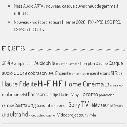
Meze Audio ARTA : nouveau casque ouvert haut de gamme à
6000 €
Nouveaux vidéoprojecteurs Hisense 2026 : PX4-PRO, L9Q PRO,
C3 PRO et C3 Ultra
ÉTIQUETTES
4k
Audiophile
Casque
ampli
3D
bon plan
Casque
audio
bluetooth
Blu-ray
cobra
cobrason
audio
Enceinte
enceinte sans fil
Focal
DAC
enceintes
Hi-Fi
HiFi
Home Cinéma
Haute fidélité
LG
mise à jour
promo
Panasonic
multiroom
Platine Vinyle
Philips
promotion
oled
TV
Sony
Samsung
Téléviseur
remise
Sans-fil
Sonos
son
télévision
ultra hd
Vidéoprojecteur
uhd
vinyle
video
videoprojection