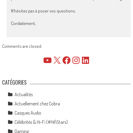
N’hésitez pas à poser vos questions.
Cordialement,
Comments are closed.
YouTube
X
Facebook
Instagram
LinkedIn
CATÉGORIES
Actualités
Actuellement chez Cobra
Casques Audio
Célébrités & Hi-Fi (#HifiStars)
Gaming