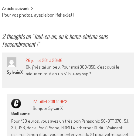
Article suivant
Pour vos photos, ayez le bon Reflex(e) !
2 thoughts on “
Tout-en-un, ou le home-cinéma sans
l’encombrement !
”
26 juillet 2011 à 20h16
Ok, j’hésitai un peu. Pour maxi 300/350, c’est quoi le
SylvainX
mieux en tout en un 5.1 blu-ray svp ?
27 juillet 2011 à 10h12
Bonjour SylvainX,
Guillaume
Pour 430 euros, vous avez un très bon Panasonic SC-BTT 370 : 5.1,
3D, USB, dock iPod/iPhone, HDMI 1.4, Ethernet DLNA… Vraiment
pas mal ! Sinon il faut vous orienter vers du 2.1 pour votre budget.