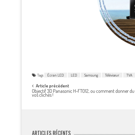
Tags
Écran LED
LED
Samsung
Téléviseur
TVA
Post
Article précédent
Objectif 3D Panasonic H-FT012, ou comment donner du r
vos clichés !
navigation
ARTICLES RÉCENTS