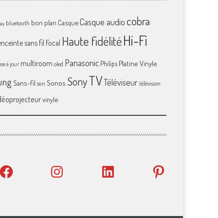
cobra
Casque audio
bon plan
Casque
bluetooth
ray
Hi-Fi
Haute fidélité
enceinte sans fil
Focal
Panasonic
multiroom
Platine Vinyle
Philips
se à jour
oled
TV
Sony
ung
Téléviseur
Sans-fil
Sonos
son
télévision
déoprojecteur
vinyle
Facebook
Instagram
LinkedIn
Pinterest