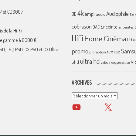
4k
07 et CD6007
Audiophile
ampli
3D
audio
Blu-
cobrason
Enceinte
DAC
enceintes
s de la Hi-Fi
HiFi
Home Cinéma
LG
 de gamme à 6000 €
mi
RO, L9Q PRO, C3 PRO et C3 Ultra
promo
Sams
remise
promotion
ultra hd
Vi
uhd
video
videoprojection
ARCHIVES
Archives
YouTube
X