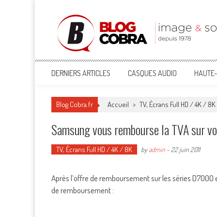
Blog Cobra
Toute l'actu Image & Son !
DERNIERS ARTICLES
CASQUES AUDIO
HAUTE-
Blog Cobra.fr
Accueil
>
TV, Écrans Full HD / 4K / 8K
Samsung vous rembourse la TVA sur vo
TV, Écrans Full HD / 4K / 8K
by
admin
-
22 juin 2011
Après l’offre de remboursement sur les séries D7000 
de remboursement :