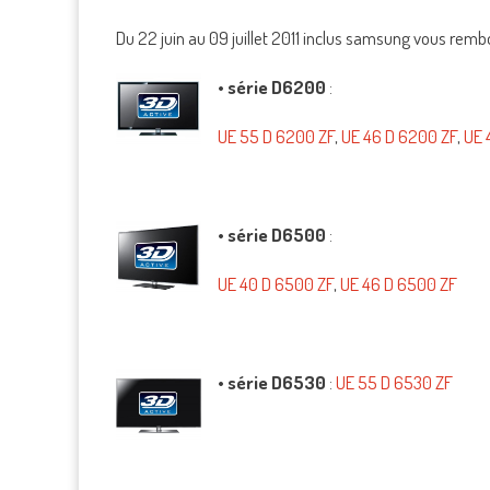
Du 22 juin au 09 juillet 2011 inclus samsung vous rembo
•
série D6200
:
UE 55 D 6200 ZF
,
UE 46 D 6200 ZF
,
UE 
•
série D6500
:
UE 40 D 6500 ZF
,
UE 46 D 6500 ZF
•
série D6530
:
UE 55 D 6530 ZF