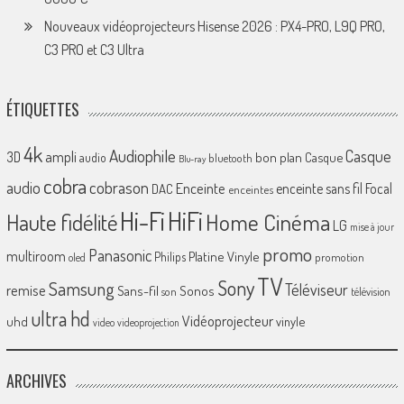
Nouveaux vidéoprojecteurs Hisense 2026 : PX4-PRO, L9Q PRO,
C3 PRO et C3 Ultra
ÉTIQUETTES
4k
Audiophile
Casque
ampli
3D
bon plan
Casque
audio
bluetooth
Blu-ray
cobra
cobrason
audio
Enceinte
enceinte sans fil
Focal
DAC
enceintes
Hi-Fi
HiFi
Home Cinéma
Haute fidélité
LG
mise à jour
promo
Panasonic
multiroom
Platine Vinyle
Philips
promotion
oled
TV
Sony
Samsung
Téléviseur
remise
Sans-fil
Sonos
son
télévision
ultra hd
Vidéoprojecteur
uhd
vinyle
video
videoprojection
ARCHIVES