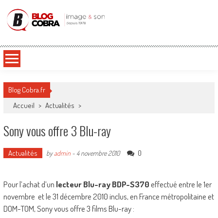
Blog Cobra
Toute l'actu Image & Son !
Blog Cobra.fr
Accueil
>
Actualités
>
Sony vous offre 3 Blu-ray
Actualités
0
by
admin
-
4 novembre 2010
Pour l’achat d’un
lecteur Blu-ray BDP-S370
effectué entre le 1er
novembre et le 31 décembre 2010 inclus, en France métropolitaine et
DOM-TOM, Sony vous offre 3 films Blu-ray :