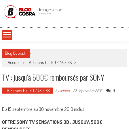
Blog Cobra
Toute l'actu Image & Son !
Blog Cobra.fr
Accueil
>
TV, Écrans Full HD / 4K / 8K
>
TV : jusqu’à 500€ remboursés par SONY
TV, Écrans Full HD / 4K / 8K
0
by
admin
-
25 septembre 2010
Du 15 septembre au 30 novembre 2010 inclus
OFFRE SONY TV SENSATIONS 3D : JUSQU’A 500€