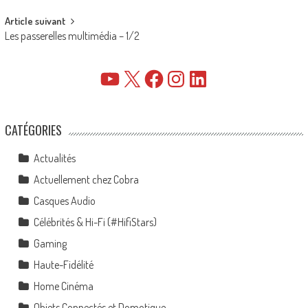
Article suivant
Les passerelles multimédia – 1/2
YouTube
X
Facebook
Instagram
LinkedIn
CATÉGORIES
Actualités
Actuellement chez Cobra
Casques Audio
Célébrités & Hi-Fi (#HifiStars)
Gaming
Haute-Fidélité
Home Cinéma
Objets Connectés et Domotique