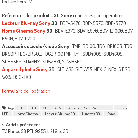
facture hors TV).
Références des
produits 3D Sony
concernés par l’opération :
Lecteur Blu-ray Sony
3D
: BDP-S470, BDP-S570, BDP-S770.
Home Cinema Sony
3D
: BDV-E370, BDV-E970, BDV-IZ1000, BDV-
F500, BDV-F700.
Accessoires audio/vidéo Sony
: TMR-BR100, TDG-BR100B, TDG-
BR50P, TDG-BR50L, TDGBR100TMRTI.YF, SUB400S, SUB460S,
SUB550S, SU46HX1, SU52HX1, SUWH500.
Appareil photo Sony
3D
: SLT-A33, SLT-A55, NEX-3, NEX-5,DSC-
WX5, DSC-TX9.
Formulaire de l’opération
Tags
2011
3 D
3D
APN
Appareil Photo Numérique
Écran
LED
Home Cinéma
Lecteur Blu-ray 3D
Lunettes 3D
Sony
Post
Article précédent
TV Philips 58 PFL 9955H, 21:9 et 3D
navigation