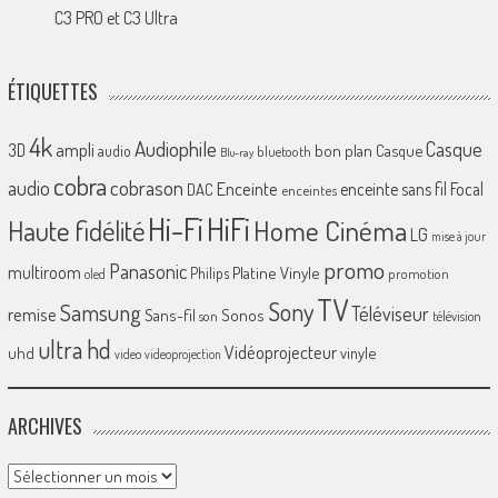
C3 PRO et C3 Ultra
ÉTIQUETTES
4k
Audiophile
Casque
ampli
3D
bon plan
Casque
audio
bluetooth
Blu-ray
cobra
cobrason
audio
Enceinte
enceinte sans fil
Focal
DAC
enceintes
Hi-Fi
HiFi
Home Cinéma
Haute fidélité
LG
mise à jour
promo
Panasonic
multiroom
Platine Vinyle
Philips
promotion
oled
TV
Sony
Samsung
Téléviseur
remise
Sans-fil
Sonos
son
télévision
ultra hd
Vidéoprojecteur
uhd
vinyle
video
videoprojection
ARCHIVES
Archives