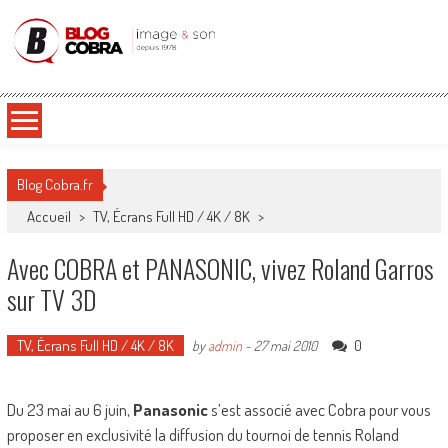
Blog Cobra
Toute l'actu Image & Son !
Blog Cobra.fr
Accueil
>
TV, Écrans Full HD / 4K / 8K
>
Avec COBRA et PANASONIC, vivez Roland Garros
sur TV 3D
TV, Écrans Full HD / 4K / 8K
0
by
admin
-
27 mai 2010
Du 23 mai au 6 juin,
Panasonic
s’est associé avec Cobra pour vous
proposer en exclusivité la diffusion du tournoi de tennis Roland