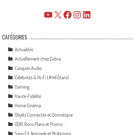
YouTube
X
Facebook
Instagram
LinkedIn
CATÉGORIES
Actualités
Actuellement chez Cobra
Casques Audio
Célébrités & Hi-Fi (#HifiStars)
Gaming
Haute-Fidélité
Home Cinéma
Objets Connectés et Domotique
ODR, Bons Plans et Promo…
Sans Fil, Nomade et Multiroom