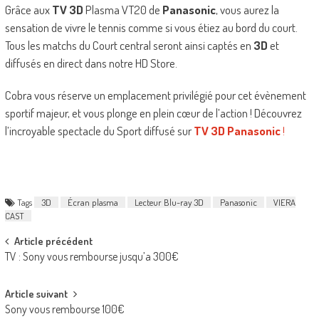
Grâce aux
TV 3D
Plasma VT20 de
Panasonic
, vous aurez la
sensation de vivre le tennis comme si vous étiez au bord du court.
Tous les matchs du Court central seront ainsi captés en
3D
et
diffusés en direct dans notre HD Store.
Cobra vous réserve un emplacement privilégié pour cet évènement
sportif majeur, et vous plonge en plein cœur de l’action ! Découvrez
l’incroyable spectacle du Sport diffusé sur
TV 3D Panasonic
!
Tags
3D
Écran plasma
Lecteur Blu-ray 3D
Panasonic
VIERA
CAST
Post
Article précédent
TV : Sony vous rembourse jusqu’a 300€
navigation
Article suivant
Sony vous rembourse 100€