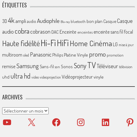
ÉTIQUETTES
4k
Audiophile
Casque
ampli
3D
bon plan
Casque
audio
bluetooth
Blu-ray
cobra
cobrason
audio
Enceinte
enceinte sans fil
Focal
DAC
enceintes
Hi-Fi
HiFi
Home Cinéma
Haute fidélité
LG
mise à jour
promo
Panasonic
multiroom
Platine Vinyle
Philips
promotion
oled
TV
Sony
Samsung
Téléviseur
remise
Sans-fil
Sonos
son
télévision
ultra hd
Vidéoprojecteur
uhd
vinyle
video
videoprojection
ARCHIVES
Archives
YouTube
X
Facebook
Instagram
LinkedIn
Pinter