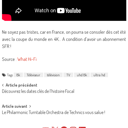
Ne soyez pas tristes, car en France, on pourra se consoler dès cet été
avec la coupe du monde en 4K… A condition d’avoir un abonnement
SFR !
Source :
What Hi-Fi
Tags
8k
Téléviseur
télévision
TV
uhd 8k
ultra hd
Post
Article précédent
Découvrez les dates clés de l’histoire Focal
navigation
Article suivant
Le Philarmonic Turntable Orchestra de Technics vous salue !