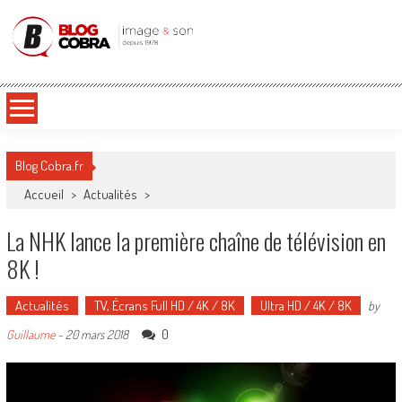
Blog Cobra
Toute l'actu Image & Son !
Blog Cobra.fr
Accueil
>
Actualités
>
La NHK lance la première chaîne de télévision en
8K !
Actualités
TV, Écrans Full HD / 4K / 8K
Ultra HD / 4K / 8K
by
0
Guillaume
-
20 mars 2018