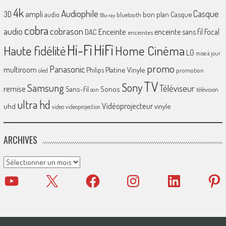
4k
Audiophile
Casque
ampli
3D
bon plan
Casque
audio
bluetooth
Blu-ray
cobra
cobrason
audio
Enceinte
enceinte sans fil
Focal
DAC
enceintes
Hi-Fi
HiFi
Home Cinéma
Haute fidélité
LG
mise à jour
promo
Panasonic
multiroom
Platine Vinyle
Philips
promotion
oled
TV
Sony
Samsung
Téléviseur
remise
Sans-fil
Sonos
son
télévision
ultra hd
Vidéoprojecteur
uhd
vinyle
video
videoprojection
ARCHIVES
Archives
YouTube
X
Facebook
Instagram
LinkedIn
Pinter