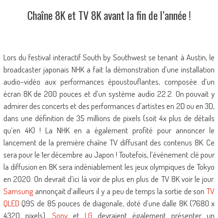
Chaîne 8K et TV 8K avant la fin de l’année !
Lors du festival interactif South by Southwest se tenant à Austin, le
broadcaster japonais NHK a fait la démonstration d’une installation
audio-vidéo aux performances époustouflantes, composée d’un
écran 8K de 200 pouces et d’un système audio 22.2. On pouvait y
admirer des concerts et des performances d’artistes en 2D ou en 3D,
dans une définition de 35 millions de pixels (soit 4x plus de détails
qu’en 4K) ! La NHK en a également profité pour annoncer le
lancement de la première chaîne TV diffusant des contenus 8K. Ce
sera pour le 1er décembre au Japon ! Toutefois, l’événement clé pour
la diffusion en 8K sera indéniablement les jeux olympiques de Tokyo
en 2020. On devrait d’ici là voir de plus en plus de TV 8K voir le jour.
Samsung
annonçait d’ailleurs il y a peu de temps la sortie de son
TV
QLED
Q9S de 85 pouces de diagonale, doté d’une dalle 8K (7680 x
4320 pixels).
Sony
et
LG
devraient également présenter un