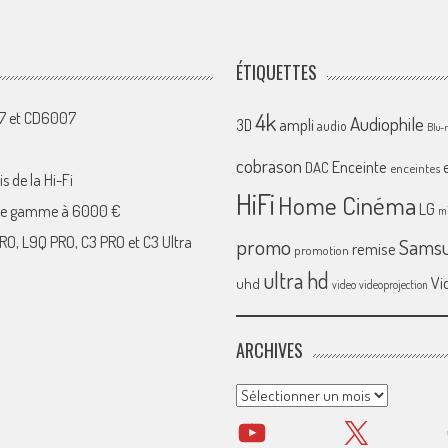
ÉTIQUETTES
4k
07 et CD6007
Audiophile
ampli
3D
audio
Blu-
cobrason
Enceinte
DAC
enceintes
s de la Hi-Fi
HiFi
Home Cinéma
LG
 de gamme à 6000 €
mi
RO, L9Q PRO, C3 PRO et C3 Ultra
promo
Sams
remise
promotion
ultra hd
Vi
uhd
video
videoprojection
ARCHIVES
Archives
YouTube
X