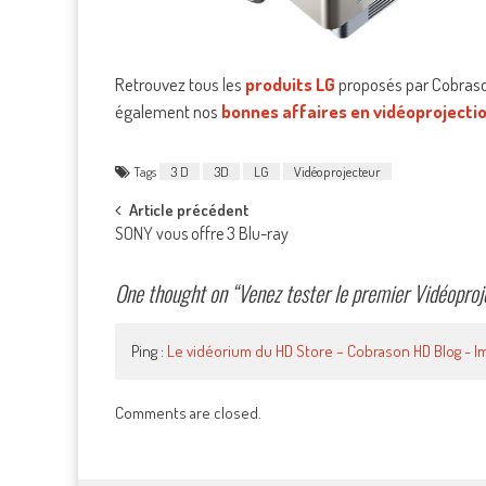
Retrouvez tous les
produits LG
proposés par Cobraso
également nos
bonnes affaires en vidéoprojecti
Tags
3 D
3D
LG
Vidéoprojecteur
Post
Article précédent
SONY vous offre 3 Blu-ray
navigation
One thought on “
Venez tester le premier Vidéopro
Ping :
Le vidéorium du HD Store – Cobrason HD Blog - 
Comments are closed.