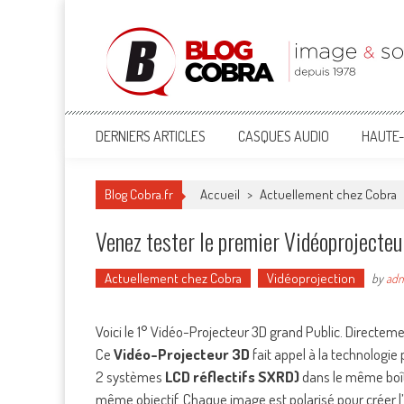
Blog Cobra
Toute l'actu Image & Son !
DERNIERS ARTICLES
CASQUES AUDIO
HAUTE-
Blog Cobra.fr
Accueil
>
Actuellement chez Cobra
Venez tester le premier Vidéoprojecte
Actuellement chez Cobra
Vidéoprojection
by
ad
Voici le 1° Vidéo-Projecteur 3D grand Public. Directeme
Ce
Vidéo-Projecteur 3D
fait appel à la technologie 
2 systèmes
LCD réflectifs SXRD)
dans le même boîtie
même objectif. Chaque image est polarisé pour créer l’