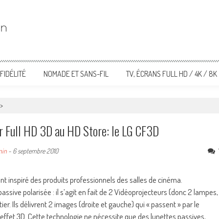
FIDÉLITÉ
NOMADE ET SANS-FIL
TV, ÉCRANS FULL HD / 4K / 8K
>
ur Full HD 3D au HD Store: le LG CF3D
min
-
6 septembre 2010
nt inspiré des produits professionnels des salles de cinéma.
passive polarisée : il s’agit en fait de 2 Vidéoprojecteurs (donc 2 lampes,
r. Ils délivrent 2 images (droite et gauche) qui « passent » par le
effet 3D. Cette technologie ne nécessite que des lunettes passives,