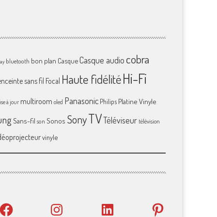
cobra
Casque audio
bon plan
Casque
bluetooth
ray
Hi-Fi
Haute fidélité
enceinte sans fil
Focal
Panasonic
multiroom
Platine Vinyle
Philips
se à jour
oled
TV
Sony
ung
Téléviseur
Sans-fil
Sonos
son
télévision
déoprojecteur
vinyle
Facebook
Instagram
LinkedIn
Pinterest