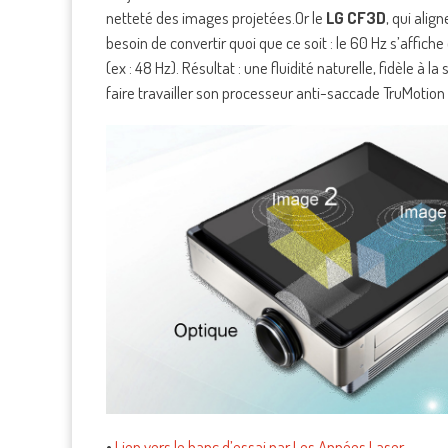
netteté des images projetées.Or le
LG CF3D
, qui alig
besoin de convertir quoi que ce soit : le 60 Hz s’affiche
(ex : 48 Hz). Résultat : une fluidité naturelle, fidèle à la 
faire travailler son processeur anti-saccade TruMotion 
•
Lien vers le banc d’essai par Les Années Laser