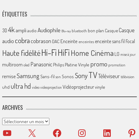
ÉTIQUETTES
4k
Audiophile
Casque
ampli
3D
bon plan
Casque
audio
bluetooth
Blu-ray
cobra
cobrason
audio
Enceinte
enceinte sans fil
Focal
DAC
enceintes
Hi-Fi
HiFi
Home Cinéma
Haute fidélité
LG
mise à jour
promo
Panasonic
multiroom
Platine Vinyle
Philips
promotion
oled
TV
Sony
Samsung
Téléviseur
remise
Sans-fil
Sonos
son
télévision
ultra hd
Vidéoprojecteur
uhd
vinyle
video
videoprojection
ARCHIVES
Archives
YouTube
X
Facebook
Instagram
LinkedIn
Pinter