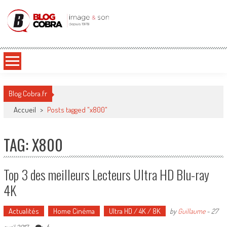
Blog Cobra
Toute l'actu Image & Son !
Blog Cobra.fr
Accueil
>
Posts tagged "x800"
TAG: X800
Top 3 des meilleurs Lecteurs Ultra HD Blu-ray
4K
Actualités
Home Cinéma
Ultra HD / 4K / 8K
by
Guillaume
-
27