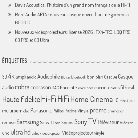
Davis Acoustics : l’histoire d’un grand nom français de la Hi-Fi
Meze Audio ARTA : nouveau casque ouvert haut de gamme à
6000 €
Nouveaux vidéoprojecteurs Hisense 2026 : PX4-PRO, L9Q PRO,
C3 PRO et C3 Ultra
ÉTIQUETTES
4k
Audiophile
Casque
ampli
3D
bon plan
Casque
audio
bluetooth
Blu-ray
cobra
cobrason
audio
Enceinte
enceinte sans fil
Focal
DAC
enceintes
Hi-Fi
HiFi
Home Cinéma
Haute fidélité
LG
mise à jour
promo
Panasonic
multiroom
Platine Vinyle
Philips
promotion
oled
TV
Sony
Samsung
Téléviseur
remise
Sans-fil
Sonos
son
télévision
ultra hd
Vidéoprojecteur
uhd
vinyle
video
videoprojection