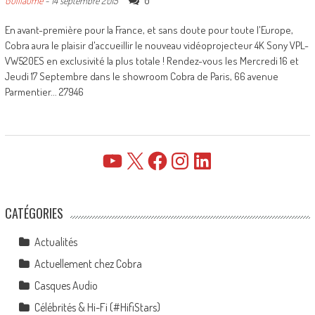
0
Guillaume
-
14 septembre 2015
En avant-première pour la France, et sans doute pour toute l'Europe,
Cobra aura le plaisir d'accueillir le nouveau vidéoprojecteur 4K Sony VPL-
VW520ES en exclusivité la plus totale ! Rendez-vous les Mercredi 16 et
Jeudi 17 Septembre dans le showroom Cobra de Paris, 66 avenue
Parmentier... 27946
YouTube
X
Facebook
Instagram
LinkedIn
CATÉGORIES
Actualités
Actuellement chez Cobra
Casques Audio
Célébrités & Hi-Fi (#HifiStars)