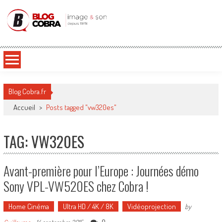
Blog Cobra
Toute l'actu Image & Son !
Blog Cobra.fr
Accueil
>
Posts tagged "vw320es"
TAG: VW320ES
Avant-première pour l’Europe : Journées démo
Sony VPL-VW520ES chez Cobra !
Home Cinéma
Ultra HD / 4K / 8K
Vidéoprojection
by