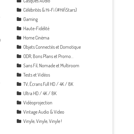
Casques Audio
Célébrités & Hi-Fi (#HifiStars)
Gaming
Haute-Fidélité
Home Cinéma
0
Objets Connectés et Domotique
ODR, Bons Plans et Promo…
Sans Fil, Nomade et Multiroom
Tests et Vidéos
TV, Écrans Full HD / 4K / 8K
Ultra HD / 4K / 8K
Vidéoprojection
Vintage Audio & Video
Vinyle, Vinyle, Vinyle !