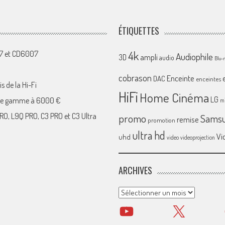
ÉTIQUETTES
4k
07 et CD6007
Audiophile
ampli
3D
audio
Blu-
cobrason
Enceinte
DAC
enceintes
s de la Hi-Fi
HiFi
Home Cinéma
LG
 de gamme à 6000 €
mi
RO, L9Q PRO, C3 PRO et C3 Ultra
promo
Sams
remise
promotion
ultra hd
Vi
uhd
video
videoprojection
ARCHIVES
Archives
YouTube
X