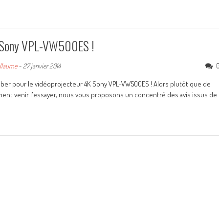
e Sony VPL-VW500ES !
llaume
-
27 janvier 2014
mber pour le vidéoprojecteur 4K Sony VPL-VW500ES ! Alors plutôt que de
ument venir l'essayer, nous vous proposons un concentré des avis issus de