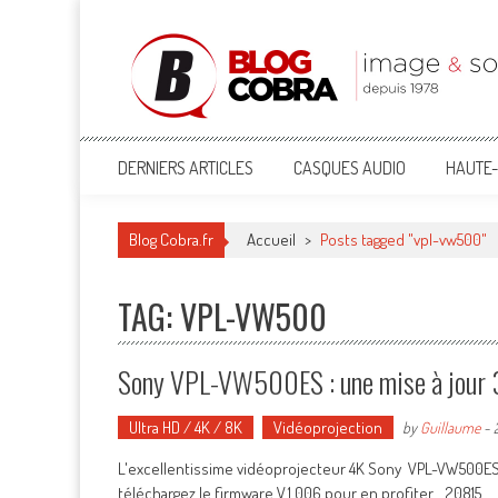
Blog Cobra
Toute l'actu Image & Son !
DERNIERS ARTICLES
CASQUES AUDIO
HAUTE-
Blog Cobra.fr
Accueil
>
Posts tagged "vpl-vw500"
TAG: VPL-VW500
Sony VPL-VW500ES : une mise à jour 
Ultra HD / 4K / 8K
Vidéoprojection
by
Guillaume
-
L'excellentissime vidéoprojecteur 4K Sony VPL-VW500ES a d
téléchargez le firmware V.1.006 pour en profiter... 20815