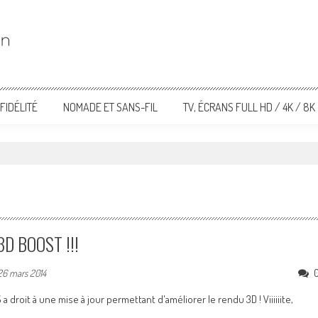
FIDÉLITÉ
NOMADE ET SANS-FIL
TV, ÉCRANS FULL HD / 4K / 8K
3D BOOST !!!
26 mars 2014
roit à une mise à jour permettant d'améliorer le rendu 3D ! Viiiiiite,