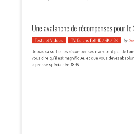
Une avalanche de récompenses pour l
Tests et Vidéos
TV, Écrans Full HD / 4K / 8K
by
Gui
Depuis sa sortie, les récompenses n'arrêtent pas de to
vous dire qu'il est magnifique, et que vous devez absol
la presse spécialisée. 18951