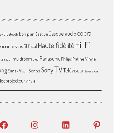
cobra
Casque audio
bon plan
Casque
bluetooth
ray
Hi-Fi
Haute fidélité
enceinte sans fil
Focal
Panasonic
multiroom
Platine Vinyle
Philips
se à jour
oled
TV
Sony
ung
Téléviseur
Sans-fil
Sonos
son
télévision
déoprojecteur
vinyle
Facebook
Instagram
LinkedIn
Pinterest