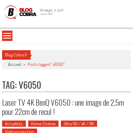
Blog Cobra
Toute l'actu Image & Son !
Blog Cobra.fr
Accueil
>
Posts tagged "v6050"
TAG: V6050
Laser TV 4K BenQ V6050 : une image de 2,5m
pour 22cm de recul !
Actualités
Home Cinéma
Ultra HD / 4K / 8K
Vidéoprojection