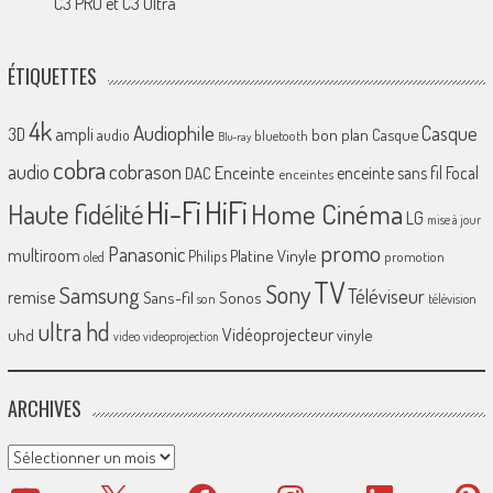
C3 PRO et C3 Ultra
ÉTIQUETTES
4k
Audiophile
Casque
ampli
3D
bon plan
Casque
audio
bluetooth
Blu-ray
cobra
cobrason
audio
Enceinte
enceinte sans fil
Focal
DAC
enceintes
Hi-Fi
HiFi
Home Cinéma
Haute fidélité
LG
mise à jour
promo
Panasonic
multiroom
Platine Vinyle
Philips
promotion
oled
TV
Sony
Samsung
Téléviseur
remise
Sans-fil
Sonos
son
télévision
ultra hd
Vidéoprojecteur
uhd
vinyle
video
videoprojection
ARCHIVES
Archives