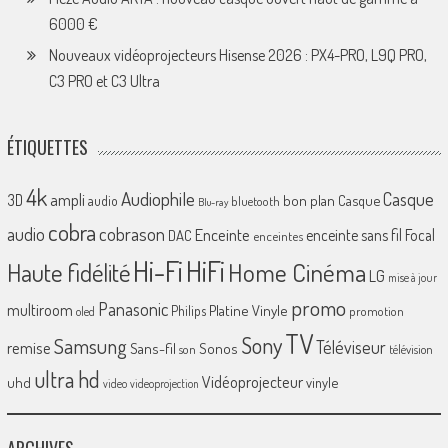
6000 €
Nouveaux vidéoprojecteurs Hisense 2026 : PX4-PRO, L9Q PRO,
C3 PRO et C3 Ultra
ÉTIQUETTES
4k
Audiophile
Casque
ampli
3D
bon plan
Casque
audio
bluetooth
Blu-ray
cobra
cobrason
audio
Enceinte
enceinte sans fil
Focal
DAC
enceintes
Hi-Fi
HiFi
Home Cinéma
Haute fidélité
LG
mise à jour
promo
Panasonic
multiroom
Platine Vinyle
Philips
promotion
oled
TV
Sony
Samsung
Téléviseur
remise
Sans-fil
Sonos
son
télévision
ultra hd
Vidéoprojecteur
uhd
vinyle
video
videoprojection