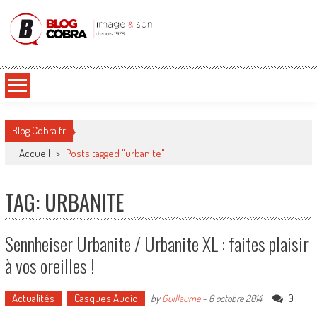
Blog Cobra
Toute l'actu Image & Son !
Blog Cobra.fr
Accueil
>
Posts tagged "urbanite"
TAG: URBANITE
Sennheiser Urbanite / Urbanite XL : faites plaisir
à vos oreilles !
Actualités
Casques Audio
0
by
Guillaume
-
6 octobre 2014