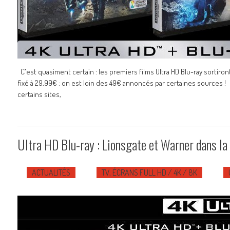
C'est quasiment certain : les premiers films Ultra HD Blu-ray sortiront
fixé à 29,99€ : on est loin des 49€ annoncés par certaines sources !
certains sites,
Ultra HD Blu-ray : Lionsgate et Warner dans la 
ACTUALITÉS
TV, ÉCRANS FULL HD / 4K / 8K