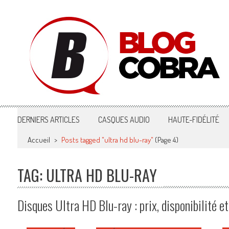
Blog Cobra
Toute l'actu Image & Son !
DERNIERS ARTICLES
CASQUES AUDIO
HAUTE-FIDÉLITÉ
Accueil
>
Posts tagged "ultra hd blu-ray"
(Page 4)
TAG: ULTRA HD BLU-RAY
Disques Ultra HD Blu-ray : prix, disponibilité e