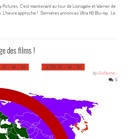
ny Pictures. C'est maintenant au tour de Lionsgate et Warner de
ray. L'heure approche ! Dernières annonces Ultra HD Blu-ray Le
ge des films !
 HD / 4K / 8K
ULTRA HD / 4K / 8K
by
Guillaume
-
5