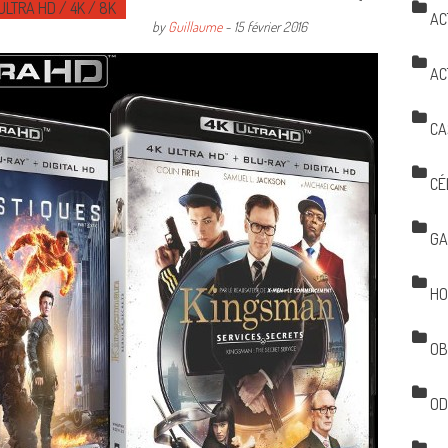
ULTRA HD / 4K / 8K
AC
by
Guillaume
-
15 février 2016
AC
CA
CÉ
GA
HO
OB
OD