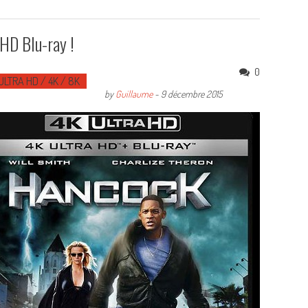
 HD Blu-ray !
0
ULTRA HD / 4K / 8K
by
Guillaume
-
9 décembre 2015