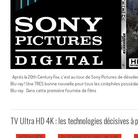
Après la 20th Century Fox, c'est au tour de Sony Pictures de dévoiler
Blu-ray ! Une TRES bonne nouvelle pour tous les cinéphiles possédan
Blu-ray Dans cette première fournée de films
TV Ultra HD 4K : les technologies décisives à 
ACTUALITÉS
TV, ÉCRANS FULL HD / 4K / 8K