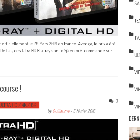
SA
TE
TV
 officiellement le 29 Mars 2016 en France. Avec ça, le prix a été
 De fait, ces Ultra HD Blu-ray sont déjà en pré-commande sur
UL
VI
course !
VI
0
ULTRA HD / 4K / 8K
VI
by
Guillaume
-
5 février 2016
DERN