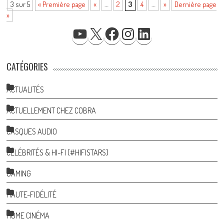
3 sur 5
« Première page
«
…
2
3
4
…
»
Dernière page
»
YOUTUBE
X
FACEBOOK
INSTAGRAM
LINKEDIN
CATÉGORIES
ACTUALITÉS
ACTUELLEMENT CHEZ COBRA
CASQUES AUDIO
CÉLÉBRITÉS & HI-FI (#HIFISTARS)
GAMING
HAUTE-FIDÉLITÉ
HOME CINÉMA