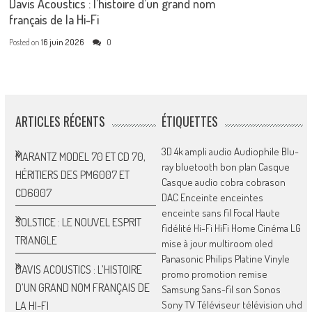
Davis Acoustics : l’histoire d’un grand nom
français de la Hi-Fi
Posted on
16 juin 2026
0
ARTICLES RÉCENTS
ÉTIQUETTES
3D
4k
ampli
audio
Audiophile
Blu-
MARANTZ MODEL 70 ET CD 70,
ray
bluetooth
bon plan
Casque
HÉRITIERS DES PM6007 ET
Casque audio
cobra
cobrason
CD6007
DAC
Enceinte
enceintes
enceinte sans fil
Focal
Haute
SOLSTICE : LE NOUVEL ESPRIT
fidélité
Hi-Fi
HiFi
Home Cinéma
LG
TRIANGLE
mise à jour
multiroom
oled
Panasonic
Philips
Platine Vinyle
DAVIS ACOUSTICS : L’HISTOIRE
promo
promotion
remise
D’UN GRAND NOM FRANÇAIS DE
Samsung
Sans-fil
son
Sonos
Sony
TV
Téléviseur
télévision
uhd
LA HI-FI