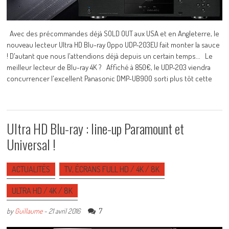
Avec des précommandes déjà SOLD OUT aux USA et en Angleterre, le
nouveau lecteur Ultra HD Blu-ray Oppo UDP-203EU fait monter la sauce
! D'autant que nous l'attendions déjà depuis un certain temps... Le
meilleur lecteur de Blu-ray 4K ? Affiché à 850€, le UDP-203 viendra
concurrencer l'excellent Panasonic DMP-UB900 sorti plus tôt cette
Ultra HD Blu-ray : line-up Paramount et
Universal !
ACTUALITÉS
TV, ÉCRANS FULL HD / 4K / 8K
ULTRA HD / 4K / 8K
7
by
Guillaume
-
21 avril 2016