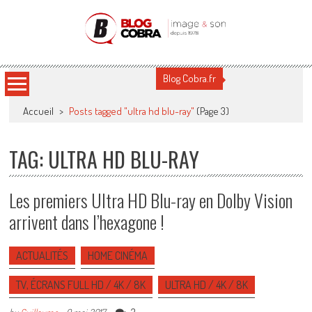
Blog Cobra
Toute l'actu Image & Son !
Blog Cobra.fr
Accueil
>
Posts tagged "ultra hd blu-ray"
(Page 3)
TAG: ULTRA HD BLU-RAY
Les premiers Ultra HD Blu-ray en Dolby Vision
arrivent dans l’hexagone !
ACTUALITÉS
HOME CINÉMA
TV, ÉCRANS FULL HD / 4K / 8K
ULTRA HD / 4K / 8K