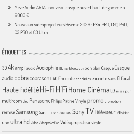
Meze Audio ARTA : nouveau casque ouvert haut de gamme à
6000 €
Nouveaux vidéoprojecteurs Hisense 2026 : PX4-PRO, L9Q PRO,
C3 PRO et C3 Ultra
ÉTIQUETTES
4k
Audiophile
Casque
ampli
3D
bon plan
Casque
audio
bluetooth
Blu-ray
cobra
cobrason
audio
Enceinte
enceinte sans fil
Focal
DAC
enceintes
Hi-Fi
HiFi
Home Cinéma
Haute fidélité
LG
mise à jour
promo
Panasonic
multiroom
Platine Vinyle
Philips
promotion
oled
TV
Sony
Samsung
Téléviseur
remise
Sans-fil
Sonos
son
télévision
ultra hd
Vidéoprojecteur
uhd
vinyle
video
videoprojection