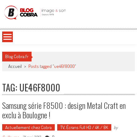
Blog Cobra
Toute l'actu Image & Son !
Blog Cobra.fr
Accueil
>
Posts tagged "ue46f8000"
TAG: UE46F8000
Samsung série F8500 : design Metal Craft en
exclu à Boulogne !
Actuellement chez Cobra
TV, Écrans Full HD / 4K / 8K
by