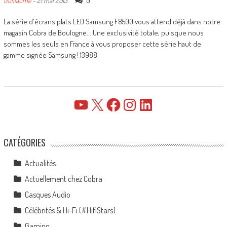
0
Guillaume
-
21 mai 2013
La série d'écrans plats LED Samsung F8500 vous attend déjà dans notre
magasin Cobra de Boulogne... Une exclusivité totale, puisque nous
sommes les seuls en France à vous proposer cette série haut de
gamme signée Samsung ! 13988
YouTube
X
Facebook
Instagram
LinkedIn
CATÉGORIES
Actualités
Actuellement chez Cobra
Casques Audio
Célébrités & Hi-Fi (#HifiStars)
Gaming