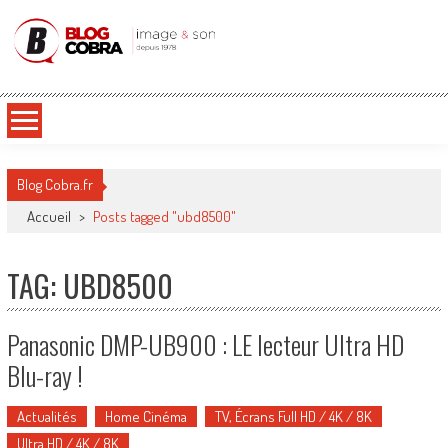
Blog Cobra
Toute l'actu Image & Son !
Blog Cobra.fr
Accueil
>
Posts tagged "ubd8500"
TAG: UBD8500
Panasonic DMP-UB900 : LE lecteur Ultra HD
Blu-ray !
Actualités
Home Cinéma
TV, Écrans Full HD / 4K / 8K
Ultra HD / 4K / 8K