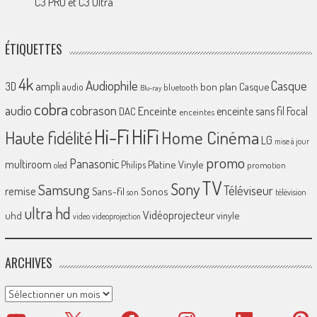
C3 PRO et C3 Ultra
ÉTIQUETTES
4k
Audiophile
Casque
ampli
3D
bon plan
Casque
audio
bluetooth
Blu-ray
cobra
cobrason
audio
Enceinte
enceinte sans fil
Focal
DAC
enceintes
Hi-Fi
HiFi
Home Cinéma
Haute fidélité
LG
mise à jour
promo
Panasonic
multiroom
Platine Vinyle
Philips
promotion
oled
TV
Sony
Samsung
Téléviseur
remise
Sans-fil
Sonos
son
télévision
ultra hd
Vidéoprojecteur
uhd
vinyle
video
videoprojection
ARCHIVES
Archives