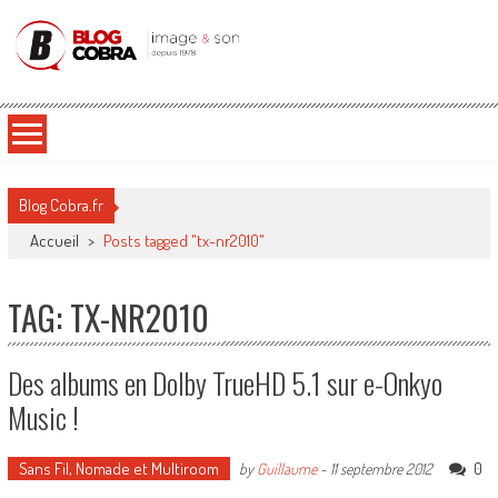
Blog Cobra
Toute l'actu Image & Son !
Blog Cobra.fr
Accueil
>
Posts tagged "tx-nr2010"
TAG: TX-NR2010
Des albums en Dolby TrueHD 5.1 sur e-Onkyo
Music !
Sans Fil, Nomade et Multiroom
0
by
Guillaume
-
11 septembre 2012