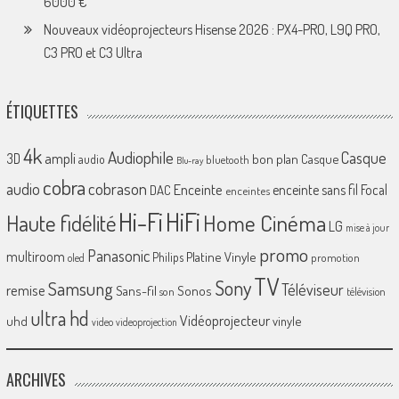
6000 €
Nouveaux vidéoprojecteurs Hisense 2026 : PX4-PRO, L9Q PRO,
C3 PRO et C3 Ultra
ÉTIQUETTES
4k
Audiophile
Casque
ampli
3D
bon plan
Casque
audio
bluetooth
Blu-ray
cobra
cobrason
audio
Enceinte
enceinte sans fil
Focal
DAC
enceintes
Hi-Fi
HiFi
Home Cinéma
Haute fidélité
LG
mise à jour
promo
Panasonic
multiroom
Platine Vinyle
Philips
promotion
oled
TV
Sony
Samsung
Téléviseur
remise
Sans-fil
Sonos
son
télévision
ultra hd
Vidéoprojecteur
uhd
vinyle
video
videoprojection
ARCHIVES