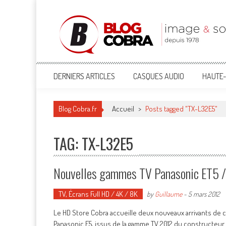
Blog Cobra
Toute l'actu Image & Son !
DERNIERS ARTICLES
CASQUES AUDIO
HAUTE-
Blog Cobra.fr
Accueil
>
Posts tagged "TX-L32E5"
TAG: TX-L32E5
Nouvelles gammes TV Panasonic ET5 / E
TV, Écrans Full HD / 4K / 8K
by
Guillaume
-
5 mars 2012
Le HD Store Cobra accueille deux nouveaux arrivants de ch
Panasonic E5, issus de la gamme TV 2012 du constructeur