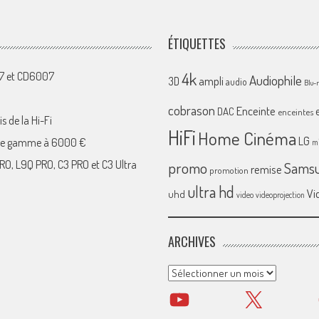
ÉTIQUETTES
4k
07 et CD6007
Audiophile
ampli
3D
audio
Blu-
cobrason
Enceinte
DAC
enceintes
s de la Hi-Fi
HiFi
Home Cinéma
LG
 de gamme à 6000 €
mi
RO, L9Q PRO, C3 PRO et C3 Ultra
promo
Sams
remise
promotion
ultra hd
Vi
uhd
video
videoprojection
ARCHIVES
Archives
YouTube
X