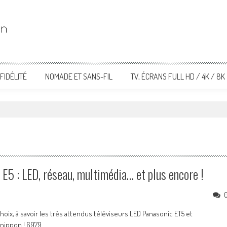
FIDÉLITÉ
NOMADE ET SANS-FIL
TV, ÉCRANS FULL HD / 4K / 8K
5 : LED, réseau, multimédia… et plus encore !
oix, à savoir les très attendus téléviseurs LED Panasonic ET5 et
 nippon ! 6979