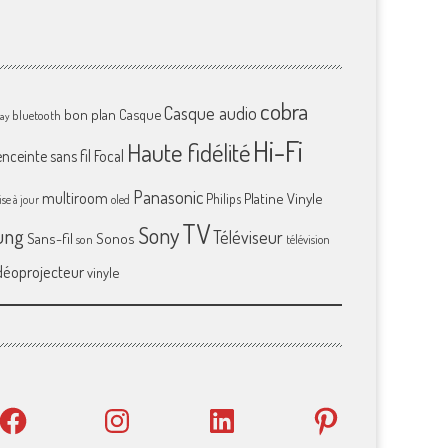
cobra
Casque audio
bon plan
Casque
bluetooth
ray
Hi-Fi
Haute fidélité
enceinte sans fil
Focal
Panasonic
multiroom
Platine Vinyle
Philips
se à jour
oled
TV
Sony
ung
Téléviseur
Sans-fil
Sonos
son
télévision
déoprojecteur
vinyle
Facebook
Instagram
LinkedIn
Pinterest