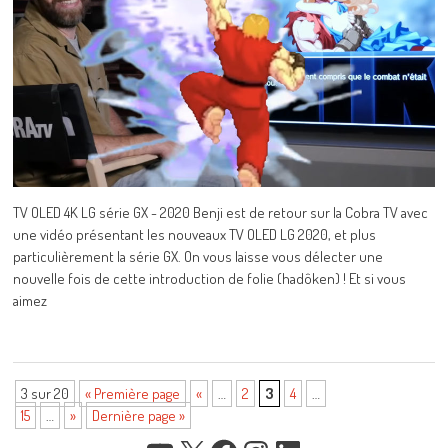
TV OLED 4K LG série GX - 2020 Benji est de retour sur la Cobra TV avec
une vidéo présentant les nouveaux TV OLED LG 2020, et plus
particulièrement la série GX. On vous laisse vous délecter une
nouvelle fois de cette introduction de folie (hadôken) ! Et si vous
aimez
3 sur 20
« Première page
«
…
2
3
4
…
15
…
»
Dernière page »
YOUTUBE
X
FACEBOOK
INSTAGRAM
LINKEDIN