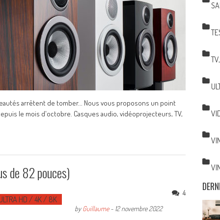
SA
TE
TV
UL
ouveautés arrêtent de tomber... Nous vous proposons un point
VI
puis le mois d'octobre. Casques audio, vidéoprojecteurs, TV,
VI
VI
us de 82 pouces)
DERN
4
ULTRA HD / 4K / 8K
by
Guillaume
-
12 novembre 2022