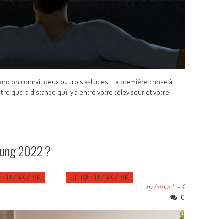
uand on connait deux ou trois astuces ! La première chose à
re que la distance qu’il y a entre votre téléviseur et votre
sung 2022 ?
 HD / 4K / 8K
ULTRA HD / 4K / 8K
by
Arthur L.
-
4
0