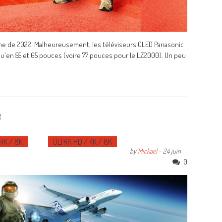
mme de 2022. Malheureusement, les téléviseurs OLED Panasonic
'en 55 et 65 pouces (voire 77 pouces pour le LZ2000). Un peu
e
4K / 8K
ULTRA HD / 4K / 8K
by
Mickael
-
24 juin
0