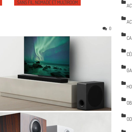
SANS FIL, NOMADE ET MULTIROOM
AC
AC
0
CA
CÉ
GA
HO
OB
OD