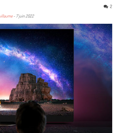
2
illaume
-
7 juin 2022