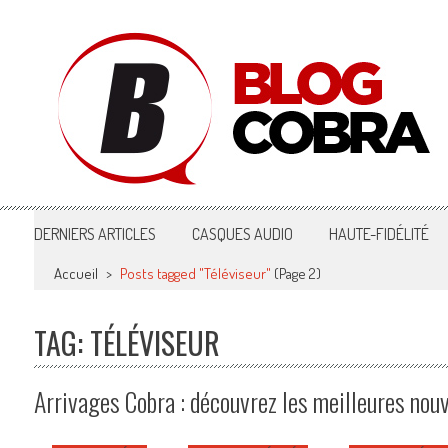
Blog Cobra
Toute l'actu Image & Son !
DERNIERS ARTICLES
CASQUES AUDIO
HAUTE-FIDÉLITÉ
Accueil
>
Posts tagged "Téléviseur"
(Page 2)
TAG: TÉLÉVISEUR
Arrivages Cobra : découvrez les meilleures no