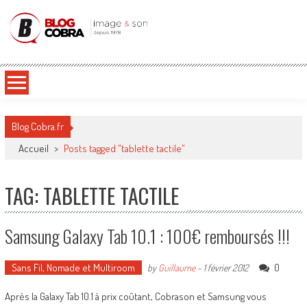
Blog Cobra
Toute l'actu Image & Son !
Blog Cobra.fr
Accueil
>
Posts tagged "tablette tactile"
TAG: TABLETTE TACTILE
Samsung Galaxy Tab 10.1 : 100€ remboursés !!!
Sans Fil, Nomade et Multiroom
0
by
Guillaume
-
1 février 2012
Après la Galaxy Tab 10.1 à prix coûtant, Cobrason et Samsung vous