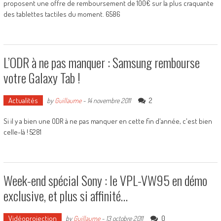
proposent une offre de remboursement de 100€ sur la plus craquante
des tablettes tactiles du moment. 6586
L’ODR à ne pas manquer : Samsung rembourse
votre Galaxy Tab !
Actualités
2
by
Guillaume
-
14 novembre 2011
Si il y a bien une ODR à ne pas manquer en cette fin d'année, c'est bien
celle-là ! 5281
Week-end spécial Sony : le VPL-VW95 en démo
exclusive, et plus si affinité…
Vidéoprojection
0
by
Guillaume
-
13 octobre 2011