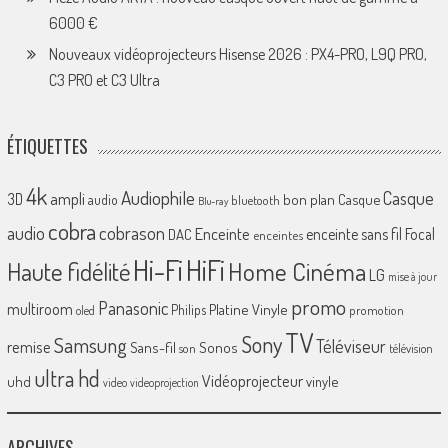
6000 €
Nouveaux vidéoprojecteurs Hisense 2026 : PX4-PRO, L9Q PRO,
C3 PRO et C3 Ultra
ÉTIQUETTES
4k
Audiophile
Casque
ampli
3D
bon plan
Casque
audio
bluetooth
Blu-ray
cobra
cobrason
audio
Enceinte
enceinte sans fil
Focal
DAC
enceintes
Hi-Fi
HiFi
Home Cinéma
Haute fidélité
LG
mise à jour
promo
Panasonic
multiroom
Platine Vinyle
Philips
promotion
oled
TV
Sony
Samsung
Téléviseur
remise
Sans-fil
Sonos
son
télévision
ultra hd
Vidéoprojecteur
uhd
vinyle
video
videoprojection
ARCHIVES