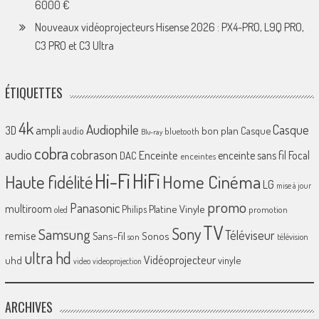
6000 €
Nouveaux vidéoprojecteurs Hisense 2026 : PX4-PRO, L9Q PRO,
C3 PRO et C3 Ultra
ÉTIQUETTES
4k
Audiophile
Casque
ampli
3D
bon plan
Casque
audio
bluetooth
Blu-ray
cobra
cobrason
audio
Enceinte
enceinte sans fil
Focal
DAC
enceintes
Hi-Fi
HiFi
Home Cinéma
Haute fidélité
LG
mise à jour
promo
Panasonic
multiroom
Platine Vinyle
Philips
promotion
oled
TV
Sony
Samsung
Téléviseur
remise
Sans-fil
Sonos
son
télévision
ultra hd
Vidéoprojecteur
uhd
vinyle
video
videoprojection
ARCHIVES