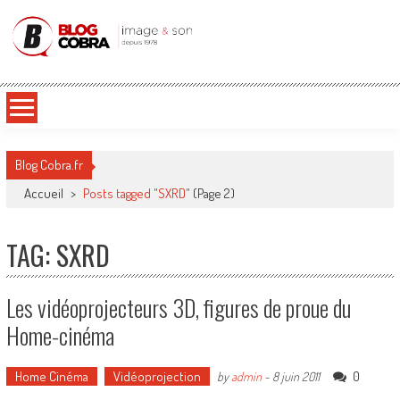
Blog Cobra
Toute l'actu Image & Son !
Blog Cobra.fr
Accueil
>
Posts tagged "SXRD"
(Page 2)
TAG: SXRD
Les vidéoprojecteurs 3D, figures de proue du
Home-cinéma
Home Cinéma
Vidéoprojection
0
by
admin
-
8 juin 2011