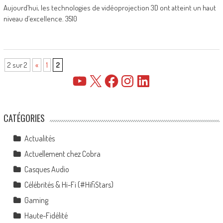
Aujourd’hui, les technologies de vidéoprojection 3D ont atteint un haut
niveau d’excellence. 3510
2 sur 2
«
1
2
YouTube
X
Facebook
Instagram
LinkedIn
CATÉGORIES
Actualités
Actuellement chez Cobra
Casques Audio
Célébrités & Hi-Fi (#HifiStars)
Gaming
Haute-Fidélité