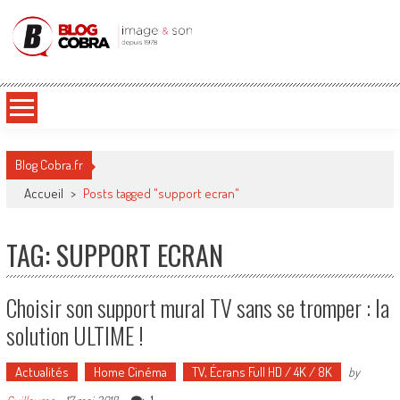
Blog Cobra
Toute l'actu Image & Son !
Blog Cobra.fr
Accueil
>
Posts tagged "support ecran"
TAG: SUPPORT ECRAN
Choisir son support mural TV sans se tromper : la
solution ULTIME !
Actualités
Home Cinéma
TV, Écrans Full HD / 4K / 8K
by