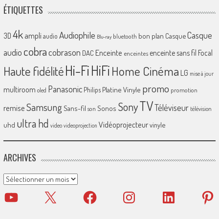
ÉTIQUETTES
4k
Audiophile
Casque
ampli
3D
bon plan
Casque
audio
bluetooth
Blu-ray
cobra
cobrason
audio
Enceinte
enceinte sans fil
Focal
DAC
enceintes
Hi-Fi
HiFi
Home Cinéma
Haute fidélité
LG
mise à jour
promo
Panasonic
multiroom
Platine Vinyle
Philips
promotion
oled
TV
Sony
Samsung
Téléviseur
remise
Sans-fil
Sonos
son
télévision
ultra hd
Vidéoprojecteur
uhd
vinyle
video
videoprojection
ARCHIVES
Archives
YouTube
X
Facebook
Instagram
LinkedIn
Pinter