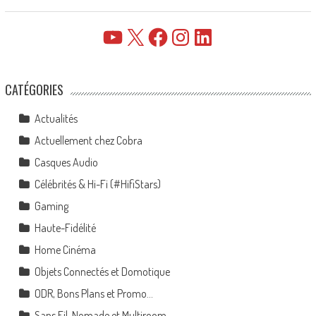
YouTube
X
Facebook
Instagram
LinkedIn
CATÉGORIES
Actualités
Actuellement chez Cobra
Casques Audio
Célébrités & Hi-Fi (#HifiStars)
Gaming
Haute-Fidélité
Home Cinéma
Objets Connectés et Domotique
ODR, Bons Plans et Promo…
Sans Fil, Nomade et Multiroom