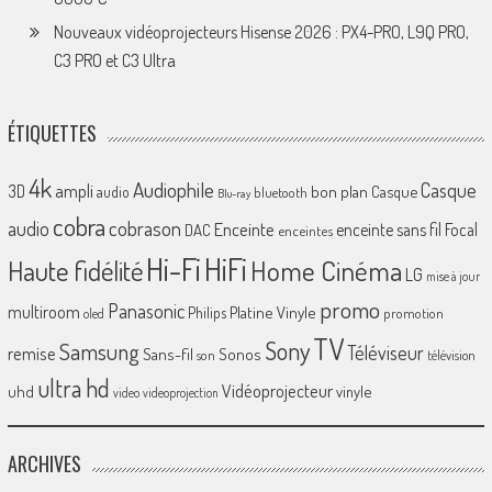
Nouveaux vidéoprojecteurs Hisense 2026 : PX4-PRO, L9Q PRO,
C3 PRO et C3 Ultra
ÉTIQUETTES
4k
Audiophile
Casque
ampli
3D
bon plan
Casque
audio
bluetooth
Blu-ray
cobra
cobrason
audio
Enceinte
enceinte sans fil
Focal
DAC
enceintes
Hi-Fi
HiFi
Home Cinéma
Haute fidélité
LG
mise à jour
promo
Panasonic
multiroom
Platine Vinyle
Philips
promotion
oled
TV
Sony
Samsung
Téléviseur
remise
Sans-fil
Sonos
son
télévision
ultra hd
Vidéoprojecteur
uhd
vinyle
video
videoprojection
ARCHIVES