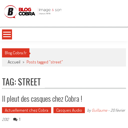
Blog Cobra
Toute l'actu Image & Son !
Blog Cobra.fr
Accueil
>
Posts tagged "street"
TAG: STREET
Il pleut des casques chez Cobra !
Actuellement chez Cobra
Casques Audio
by
Guillaume
-
20 février
1
2012