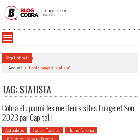
Blog Cobra
Toute l'actu Image & Son !
Blog Cobra.fr
Accueil
>
Posts tagged "statista"
TAG: STATISTA
Cobra élu parmi les meilleurs sites Image et Son
2023 par Capital !
Actualités
Haute-Fidélité
Home Cinéma
ODR, Bons Plans et Promo…