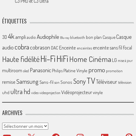
C3 PRO et C3 Ultra
ÉTIQUETTES
4k
Audiophile
Casque
ampli
3D
bon plan
Casque
audio
bluetooth
Blu-ray
cobra
cobrason
audio
Enceinte
enceinte sans fil
Focal
DAC
enceintes
Hi-Fi
HiFi
Home Cinéma
Haute fidélité
LG
mise à jour
promo
Panasonic
multiroom
Platine Vinyle
Philips
promotion
oled
TV
Sony
Samsung
Téléviseur
remise
Sans-fil
Sonos
son
télévision
ultra hd
Vidéoprojecteur
uhd
vinyle
video
videoprojection
ARCHIVES
Archives