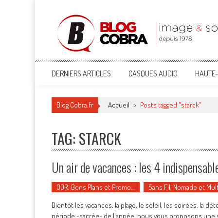
Blog Cobra
Toute l'actu Image & Son !
DERNIERS ARTICLES
CASQUES AUDIO
HAUTE-
Blog Cobra.fr
Accueil
>
Posts tagged "starck"
TAG: STARCK
Un air de vacances : les 4 indispensabl
ODR, Bons Plans et Promo…
Sans Fil, Nomade et Mul
Bientôt les vacances, la plage, le soleil, les soirées, la
période -sacrée- de l'année, nous vous proposons une s