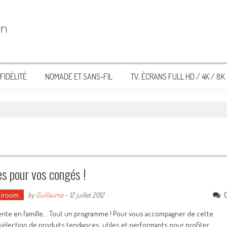
FIDÉLITÉ
NOMADE ET SANS-FIL
TV, ÉCRANS FULL HD / 4K / 8K
es pour vos congés !
tiroom
by
Guillaume
-
12 juillet 2012
 détente en famille... Tout un programme ! Pour vous accompagner de cette
élection de produits tendances, utiles et performants pour profiter