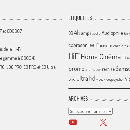
ÉTIQUETTES
4k
07 et CD6007
Audiophile
ampli
3D
audio
Blu-
cobrason
Enceinte
DAC
enceintes
s de la Hi-Fi
HiFi
Home Cinéma
LG
 de gamme à 6000 €
mi
RO, L9Q PRO, C3 PRO et C3 Ultra
promo
Sams
remise
promotion
ultra hd
Vi
uhd
video
videoprojection
ARCHIVES
Archives
YouTube
X