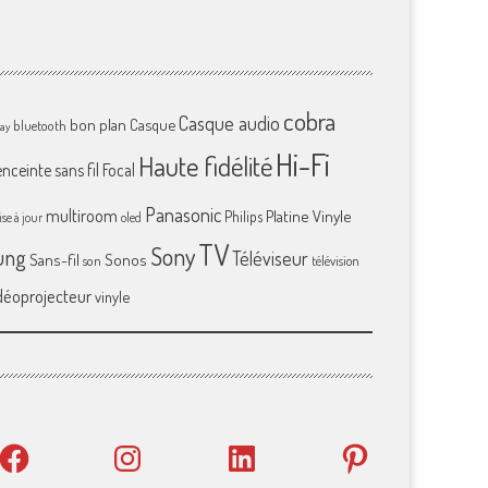
cobra
Casque audio
bon plan
Casque
bluetooth
ray
Hi-Fi
Haute fidélité
enceinte sans fil
Focal
Panasonic
multiroom
Platine Vinyle
Philips
se à jour
oled
TV
Sony
ung
Téléviseur
Sans-fil
Sonos
son
télévision
déoprojecteur
vinyle
Facebook
Instagram
LinkedIn
Pinterest