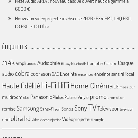
Meze Audio ARTA : nouveau casque ouvert haut de gamme à
6000 €
Nouveaux vidéoprojecteurs Hisense 2026 : PX4-PRO, L9Q PRO,
C3 PRO et C3 Ultra
ÉTIQUETTES
4k
Audiophile
Casque
ampli
3D
bon plan
Casque
audio
bluetooth
Blu-ray
cobra
cobrason
audio
Enceinte
enceinte sans fil
Focal
DAC
enceintes
Hi-Fi
HiFi
Home Cinéma
Haute fidélité
LG
mise à jour
promo
Panasonic
multiroom
Platine Vinyle
Philips
promotion
oled
TV
Sony
Samsung
Téléviseur
remise
Sans-fil
Sonos
son
télévision
ultra hd
Vidéoprojecteur
uhd
vinyle
video
videoprojection