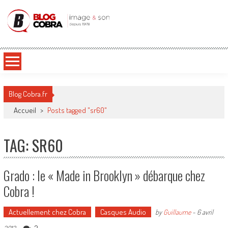
Blog Cobra
Toute l'actu Image & Son !
Blog Cobra.fr
Accueil
>
Posts tagged "sr60"
TAG: SR60
Grado : le « Made in Brooklyn » débarque chez
Cobra !
Actuellement chez Cobra
Casques Audio
by
Guillaume
-
6 avril