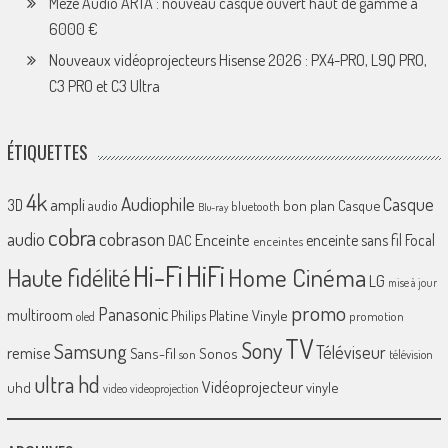
Meze Audio ARTA : nouveau casque ouvert haut de gamme à
6000 €
Nouveaux vidéoprojecteurs Hisense 2026 : PX4-PRO, L9Q PRO,
C3 PRO et C3 Ultra
ÉTIQUETTES
4k
Audiophile
Casque
ampli
3D
bon plan
Casque
audio
bluetooth
Blu-ray
cobra
cobrason
audio
Enceinte
enceinte sans fil
Focal
DAC
enceintes
Hi-Fi
HiFi
Home Cinéma
Haute fidélité
LG
mise à jour
promo
Panasonic
multiroom
Platine Vinyle
Philips
promotion
oled
TV
Sony
Samsung
Téléviseur
remise
Sans-fil
Sonos
son
télévision
ultra hd
Vidéoprojecteur
uhd
vinyle
video
videoprojection