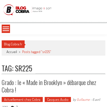
Blog Cobra
Toute l'actu Image & Son !
Blog Cobra.fr
Accueil
>
Posts tagged "sr225"
TAG: SR225
Grado : le « Made in Brooklyn » débarque chez
Cobra !
Actuellement chez Cobra
Casques Audio
by
Guillaume
-
6 avril