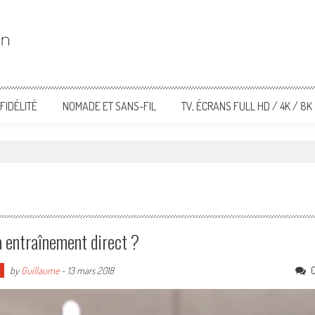
FIDÉLITÉ
NOMADE ET SANS-FIL
TV, ÉCRANS FULL HD / 4K / 8K
 à entraînement direct ?
by
Guillaume
-
13 mars 2018