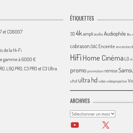
ÉTIQUETTES
4k
07 et CD6007
Audiophile
ampli
3D
audio
Blu-
cobrason
Enceinte
DAC
enceintes
s de la Hi-Fi
HiFi
Home Cinéma
LG
 de gamme à 6000 €
mi
RO, L9Q PRO, C3 PRO et C3 Ultra
promo
Sams
remise
promotion
ultra hd
Vi
uhd
video
videoprojection
ARCHIVES
Archives
YouTube
X