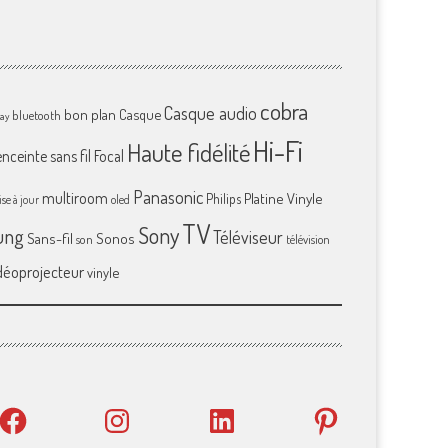
cobra
Casque audio
bon plan
Casque
bluetooth
ray
Hi-Fi
Haute fidélité
enceinte sans fil
Focal
Panasonic
multiroom
Platine Vinyle
Philips
se à jour
oled
TV
Sony
ung
Téléviseur
Sans-fil
Sonos
son
télévision
déoprojecteur
vinyle
Facebook
Instagram
LinkedIn
Pinterest