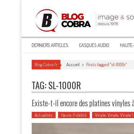
Blog Cobra
Toute l'actu Image & Son !
DERNIERS ARTICLES
CASQUES AUDIO
HAUTE-
Blog Cobra.fr
Accueil
>
Posts tagged "sl-1000r"
TAG: SL-1000R
Existe-t-il encore des platines vinyles
Actualités
Haute-Fidélité
Vinyle, Vinyle, Vinyle !