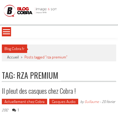
Blog Cobra
Toute l'actu Image & Son !
Blog Cobra.fr
Accueil
>
Posts tagged "rza premium"
TAG: RZA PREMIUM
Il pleut des casques chez Cobra !
Actuellement chez Cobra
Casques Audio
by
Guillaume
-
20 février
1
2012