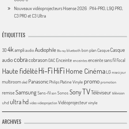
Nouveaux vidéoprojecteurs Hisense 2026 : PX4-PRO, L9Q PRO,
C3 PRO et C3 Ultra
ÉTIQUETTES
4k
Audiophile
Casque
ampli
3D
bon plan
Casque
audio
bluetooth
Blu-ray
cobra
cobrason
audio
Enceinte
enceinte sans fil
Focal
DAC
enceintes
Hi-Fi
HiFi
Home Cinéma
Haute fidélité
LG
mise à jour
promo
Panasonic
multiroom
Platine Vinyle
Philips
promotion
oled
TV
Sony
Samsung
Téléviseur
remise
Sans-fil
Sonos
son
télévision
ultra hd
Vidéoprojecteur
uhd
vinyle
video
videoprojection
ARCHIVES