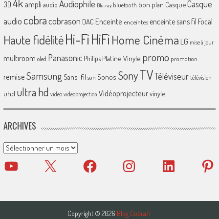
4k
Audiophile
Casque
ampli
3D
bon plan
Casque
audio
bluetooth
Blu-ray
cobra
cobrason
audio
Enceinte
enceinte sans fil
Focal
DAC
enceintes
Hi-Fi
HiFi
Home Cinéma
Haute fidélité
LG
mise à jour
promo
Panasonic
multiroom
Platine Vinyle
Philips
promotion
oled
TV
Sony
Samsung
Téléviseur
remise
Sans-fil
Sonos
son
télévision
ultra hd
Vidéoprojecteur
uhd
vinyle
video
videoprojection
ARCHIVES
Archives
YouTube
X
Facebook
Instagram
LinkedIn
Pinter
Copyright © 2026
Blog Cobra.fr