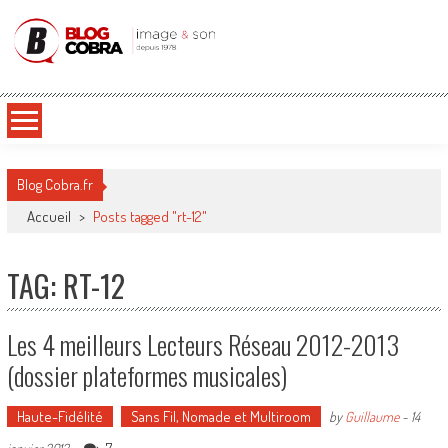
Blog Cobra
Toute l'actu Image & Son !
Blog Cobra.fr
Accueil
>
Posts tagged "rt-12"
TAG: RT-12
Les 4 meilleurs Lecteurs Réseau 2012-2013
(dossier plateformes musicales)
Haute-Fidélité
Sans Fil, Nomade et Multiroom
by
Guillaume
-
14