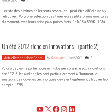
7
janvier 2013
Il existe des dizaines de lecteurs réseau, et il peut être difficile de s'y
retrouver... Voici une sélection des 4 meilleures plateformes musicales
du moment, avec leurs principaux points forts. De 149€ à 899€... 11934
Un été 2012 riche en innovations ! (partie 2)
Actuellement chez Cobra
0
by
Guillaume
-
1 août 2012
Voici la deuxième partie notre mini-dossier consacré aux innovations
été 2012. Si les audiophiles sont particulièrement à l'honneur, le
amateurs de nouvelles technologies devraient également y trouver leur
compte... 8718
YouTube
X
Facebook
Instagram
LinkedIn