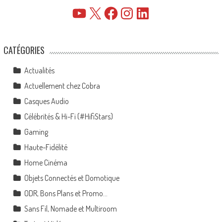
YouTube
X
Facebook
Instagram
LinkedIn
CATÉGORIES
Actualités
Actuellement chez Cobra
Casques Audio
Célébrités & Hi-Fi (#HifiStars)
Gaming
Haute-Fidélité
Home Cinéma
Objets Connectés et Domotique
ODR, Bons Plans et Promo…
Sans Fil, Nomade et Multiroom