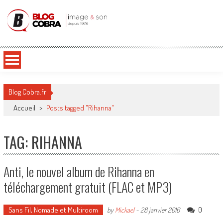
Blog Cobra
Toute l'actu Image & Son !
Blog Cobra.fr
Accueil
>
Posts tagged "Rihanna"
TAG: RIHANNA
Anti, le nouvel album de Rihanna en
téléchargement gratuit (FLAC et MP3)
Sans Fil, Nomade et Multiroom
0
by
Mickael
-
28 janvier 2016