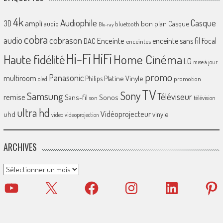
4k
Audiophile
Casque
ampli
3D
bon plan
Casque
audio
bluetooth
Blu-ray
cobra
cobrason
audio
Enceinte
enceinte sans fil
Focal
DAC
enceintes
Hi-Fi
HiFi
Home Cinéma
Haute fidélité
LG
mise à jour
promo
Panasonic
multiroom
Platine Vinyle
Philips
promotion
oled
TV
Sony
Samsung
Téléviseur
remise
Sans-fil
Sonos
son
télévision
ultra hd
Vidéoprojecteur
uhd
vinyle
video
videoprojection
ARCHIVES
Archives
YouTube
X
Facebook
Instagram
LinkedIn
Pinter