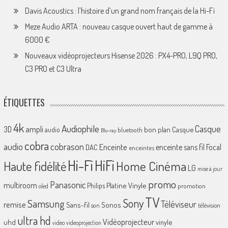
Davis Acoustics : l’histoire d’un grand nom français de la Hi-Fi
Meze Audio ARTA : nouveau casque ouvert haut de gamme à
6000 €
Nouveaux vidéoprojecteurs Hisense 2026 : PX4-PRO, L9Q PRO,
C3 PRO et C3 Ultra
ÉTIQUETTES
4k
Audiophile
Casque
ampli
3D
bon plan
Casque
audio
bluetooth
Blu-ray
cobra
cobrason
audio
Enceinte
enceinte sans fil
Focal
DAC
enceintes
Hi-Fi
HiFi
Home Cinéma
Haute fidélité
LG
mise à jour
promo
Panasonic
multiroom
Platine Vinyle
Philips
promotion
oled
TV
Sony
Samsung
Téléviseur
remise
Sans-fil
Sonos
son
télévision
ultra hd
Vidéoprojecteur
uhd
vinyle
video
videoprojection