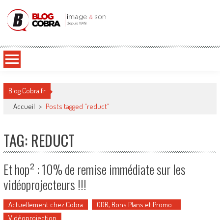
Blog Cobra
Toute l'actu Image & Son !
Blog Cobra.fr
Accueil
>
Posts tagged "reduct"
TAG: REDUCT
Et hop² : 10% de remise immédiate sur les
vidéoprojecteurs !!!
Actuellement chez Cobra
ODR, Bons Plans et Promo…
Vidéoprojection