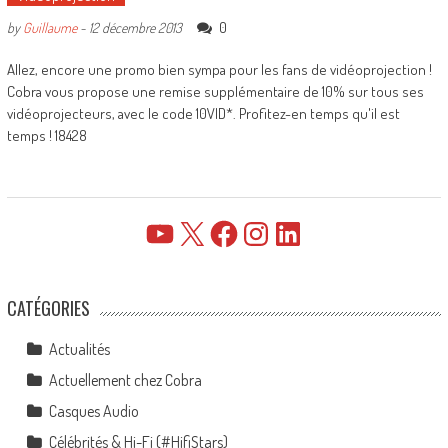
0
by
Guillaume
-
12 décembre 2013
Allez, encore une promo bien sympa pour les fans de vidéoprojection !
Cobra vous propose une remise supplémentaire de 10% sur tous ses
vidéoprojecteurs, avec le code 10VID*. Profitez-en temps qu'il est
temps ! 18428
YouTube
X
Facebook
Instagram
LinkedIn
CATÉGORIES
Actualités
Actuellement chez Cobra
Casques Audio
Célébrités & Hi-Fi (#HifiStars)