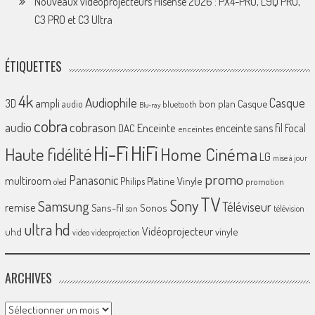
Nouveaux vidéoprojecteurs Hisense 2026 : PX4-PRO, L9Q PRO,
C3 PRO et C3 Ultra
ÉTIQUETTES
4k
Audiophile
Casque
ampli
3D
bon plan
Casque
audio
bluetooth
Blu-ray
cobra
cobrason
audio
Enceinte
enceinte sans fil
Focal
DAC
enceintes
Hi-Fi
HiFi
Home Cinéma
Haute fidélité
LG
mise à jour
promo
Panasonic
multiroom
Platine Vinyle
Philips
promotion
oled
TV
Sony
Samsung
Téléviseur
remise
Sans-fil
Sonos
son
télévision
ultra hd
Vidéoprojecteur
uhd
vinyle
video
videoprojection
ARCHIVES
Archives