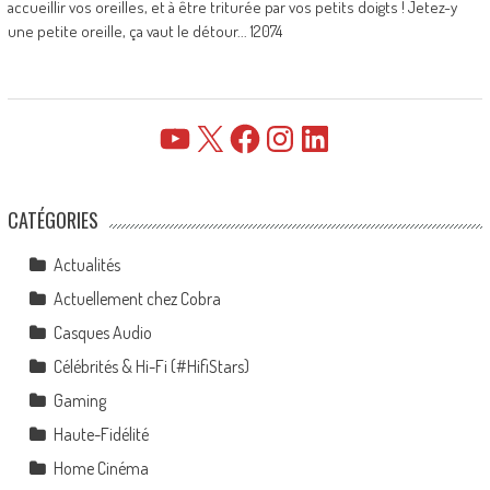
accueillir vos oreilles, et à être triturée par vos petits doigts ! Jetez-y
une petite oreille, ça vaut le détour... 12074
YouTube
X
Facebook
Instagram
LinkedIn
CATÉGORIES
Actualités
Actuellement chez Cobra
Casques Audio
Célébrités & Hi-Fi (#HifiStars)
Gaming
Haute-Fidélité
Home Cinéma