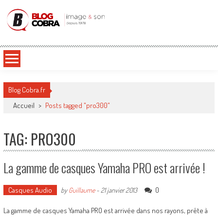
Blog Cobra
Toute l'actu Image & Son !
Blog Cobra.fr
Accueil
>
Posts tagged "pro300"
TAG: PRO300
La gamme de casques Yamaha PRO est arrivée !
Casques Audio
0
by
Guillaume
-
21 janvier 2013
La gamme de casques Yamaha PRO est arrivée dans nos rayons, prête à