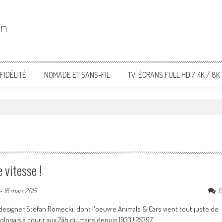
FIDÉLITÉ
NOMADE ET SANS-FIL
TV, ÉCRANS FULL HD / 4K / 8K
 vitesse !
-
16 mars 2015
designer Stefan Romecki, dont l'oeuvre Animals & Cars vient tout juste de
e Polonais à courir aux 24h du mans depuis 1933 ! 25397