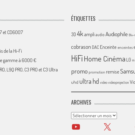
ÉTIQUETTES
4k
07 et CD6007
Audiophile
ampli
3D
audio
Blu-
cobrason
Enceinte
DAC
enceintes
s de la Hi-Fi
HiFi
Home Cinéma
LG
 de gamme à 6000 €
mi
RO, L9Q PRO, C3 PRO et C3 Ultra
promo
Sams
remise
promotion
ultra hd
Vi
uhd
video
videoprojection
ARCHIVES
Archives
YouTube
X