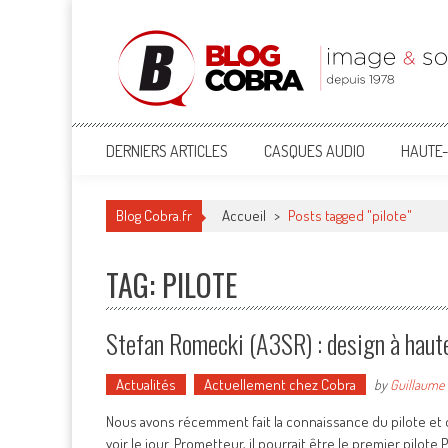
Blog Cobra
Toute l'actu Image & Son !
DERNIERS ARTICLES
CASQUES AUDIO
HAUTE-
Blog Cobra.fr
Accueil
>
Posts tagged "pilote"
TAG: PILOTE
Stefan Romecki (A3SR) : design à haute
Actualités
Actuellement chez Cobra
by
Guillaume
Nous avons récemment fait la connaissance du pilote et 
voir le jour. Prometteur, il pourrait être le premier pilot