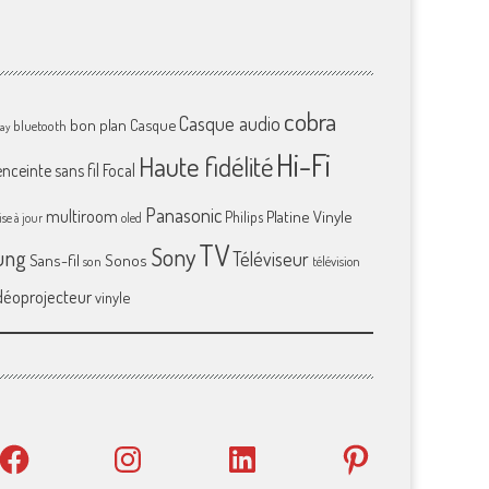
cobra
Casque audio
bon plan
Casque
bluetooth
ray
Hi-Fi
Haute fidélité
enceinte sans fil
Focal
Panasonic
multiroom
Platine Vinyle
Philips
se à jour
oled
TV
Sony
ung
Téléviseur
Sans-fil
Sonos
son
télévision
déoprojecteur
vinyle
Facebook
Instagram
LinkedIn
Pinterest